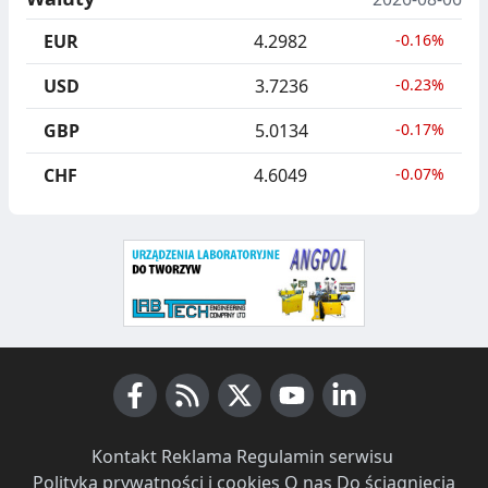
C
E
EUR
4.2982
-0.16%
J
,
USD
3.7236
-0.23%
A
S
GBP
5.0134
-0.17%
E
G
CHF
4.6049
-0.07%
R
E
G
A
C
J
Facebook
A
RSS News
X (Twitter)
Youtube
LinkedIn
Kontakt
·
Reklama
·
Regulamin serwisu
·
,
Polityka prywatności i cookies
·
O nas
·
Do ściągnięcia