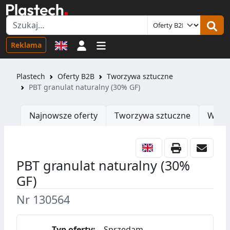
Logowanie
Reklama
Plastech
Oferty B2B
Tworzywa sztuczne
PBT granulat naturalny (30% GF)
Najnowsze oferty
Tworzywa sztuczne
Wtrys
PBT granulat naturalny (30%
GF)
Nr 130564
Typ oferty:
Sprzedam