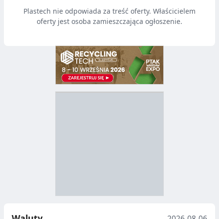
Plastech nie odpowiada za treść oferty. Właścicielem
oferty jest osoba zamieszczająca ogłoszenie.
D
Z
B
Y
S
I
T
E
R
R
A
Y
N
B
U
I
Waluty
2026-08-06