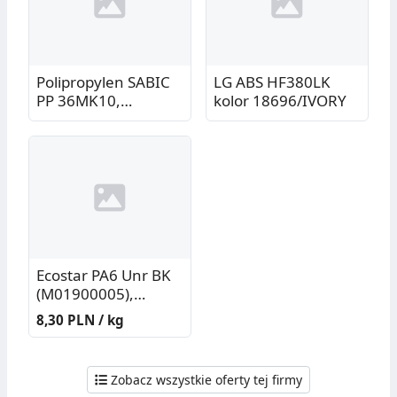
Polipropylen SABIC
LG ABS HF380LK
PP 36MK10,
kolor 18696/IVORY
granulat naturalny,
MFR 5,5
Ecostar PA6 Unr BK
(M01900005),
granulat, kolor
8,30 PLN / kg
czarny
Zobacz wszystkie oferty tej firmy