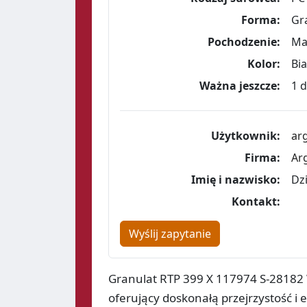
Forma:
Gr
Pochodzenie:
Ma
Kolor:
Bia
Ważna jeszcze:
1 d
Użytkownik:
ar
Firma:
Ar
Imię i nazwisko:
Dz
Kontakt:
Wyślij zapytanie
Granulat RTP 399 X 117974 S-28182 W
oferujący doskonałą przejrzystość i 