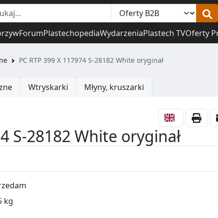
orzyw
Forum
Plastechopedia
Wydarzenia
Plastech TV
Oferty P
ne
PC RTP 399 X 117974 S-28182 White oryginał
zne
Wtryskarki
Młyny, kruszarki
4 S-28182 White oryginał
rzedam
5 kg