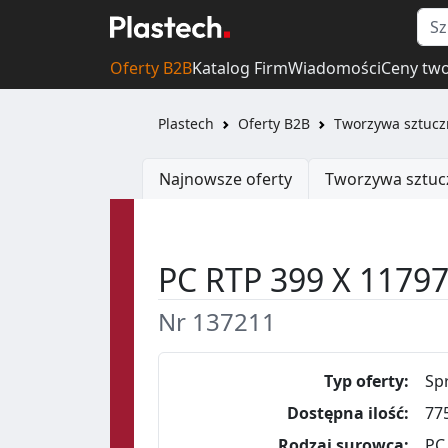
Oferty B2B
Katalog Firm
Wiadomości
Ceny tw
Plastech
Oferty B2B
Tworzywa sztucz
Najnowsze oferty
Tworzywa sztuc
PC RTP 399 X 11797
Nr 137211
Typ oferty:
Sp
Dostępna ilość:
77
Rodzaj surowca:
PC