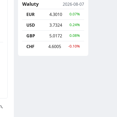
Waluty
2026-08-07
EUR
4.3010
0.07%
USD
3.7324
0.24%
GBP
5.0172
0.08%
CHF
4.6005
-0.10%
m,