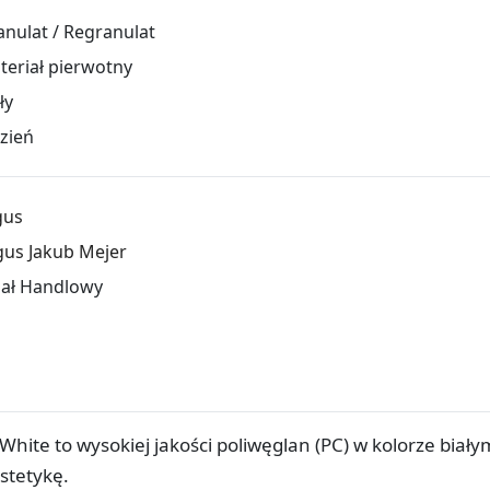
anulat / Regranulat
teriał pierwotny
ły
zień
gus
gus Jakub Mejer
iał Handlowy
hite to wysokiej jakości poliwęglan (PC) w kolorze biały
estetykę.