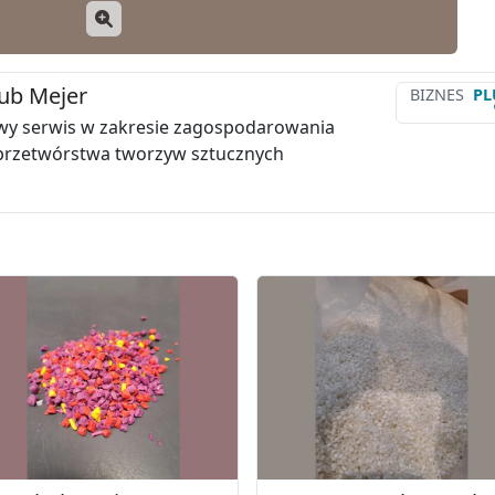
ub Mejer
BIZNES
PL
y serwis w zakresie zagospodarowania
przetwórstwa tworzyw sztucznych