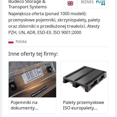
Budeco Storage &
BIZNES
PLUS
••
Transport Systems
Największa oferta (ponad 1000 modeli):
przemysłowe pojemniki, skrzyniopalety, palety
oraz zbiorniki o przedłużonej trwałości. Atesty
PZH, UN, ADR, ESD-EX. ISO 9001:2000
Polska
Inne oferty tej firmy:
Pojemniki na
Palety przemysłowe
dokumenty
ISO europalety
zamykane lub
plastikowe Eur o