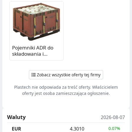
plombowane
podwyższonej
skrzynie na
wytrzymałości Pzh
dokumentację,
Esd Ibc
segregatory, akta
Pojemniki ADR do
składowania i
transportu zużytych
akumulatorów i
baterii - Budeco
Zobacz wszystkie oferty tej firmy
Plastech nie odpowiada za treść oferty. Właścicielem
oferty jest osoba zamieszczająca ogłoszenie.
Waluty
2026-08-07
EUR
4.3010
0.07%