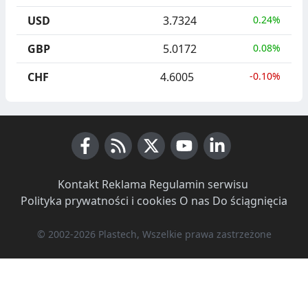
USD
3.7324
0.24%
GBP
5.0172
0.08%
CHF
4.6005
-0.10%
Facebook
RSS News
X (Twitter)
Youtube
LinkedIn
Kontakt
·
Reklama
·
Regulamin serwisu
·
Polityka prywatności i cookies
·
O nas
·
Do ściągnięcia
© 2002-2026 Plastech, Wszelkie prawa zastrzeżone