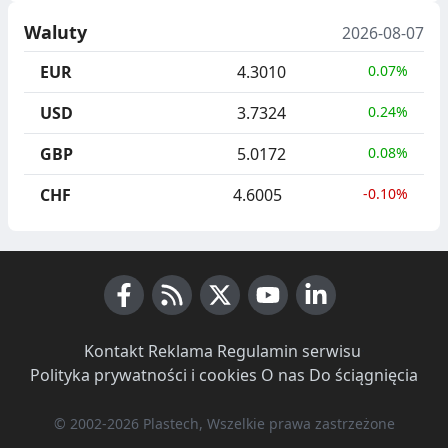
Waluty
2026-08-07
EUR
4.3010
0.07%
USD
3.7324
0.24%
GBP
5.0172
0.08%
CHF
4.6005
-0.10%
Facebook
RSS News
X (Twitter)
Youtube
LinkedIn
Kontakt
·
Reklama
·
Regulamin serwisu
·
Polityka prywatności i cookies
·
O nas
·
Do ściągnięcia
© 2002-2026 Plastech, Wszelkie prawa zastrzeżone