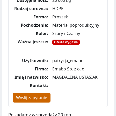
Dostępna ilość:
20 000 kg
Rodzaj surowca:
HDPE
Forma:
Proszek
Pochodzenie:
Materiał poprodukcyjny
Kolor:
Szary / Czarny
Ważna jeszcze:
Oferta wygasła
Użytkownik:
patrycja_emabo
Firma:
Emabo Sp. z o. o.
Imię i nazwisko:
MAGDALENA USTASIAK
Kontakt:
Wyślij zapytanie
Posiadamy w sprzedaży 20 ton