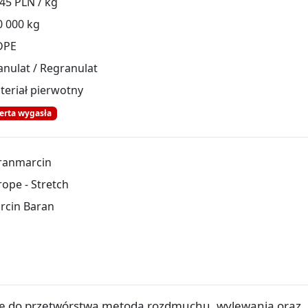
45 PLN / kg
0 000 kg
DPE
anulat / Regranulat
teriał pierwotny
erta wygasła
ranmarcin
ope - Stretch
rcin Baran
e do przetwórstwa metodą rozdmuchu, wylewania oraz