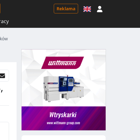
Logowanie
Reklama
racy
tków
,