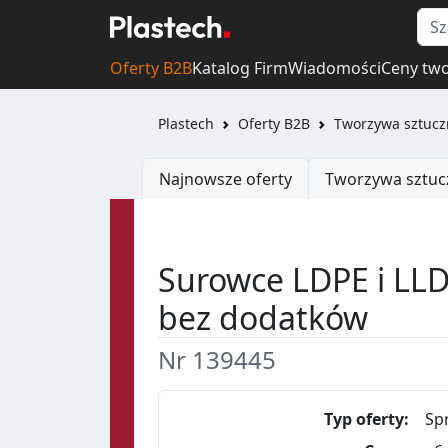
Oferty B2B
Katalog Firm
Wiadomości
Ceny tw
Plastech
Oferty B2B
Tworzywa sztucz
Najnowsze oferty
Tworzywa sztuc
Surowce LDPE i LLDP
bez dodatków
Nr 139445
Typ oferty:
Sp