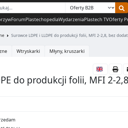
orzyw
Forum
Plastechopedia
Wydarzenia
Plastech TV
Oferty P
ne
Surowce LDPE i LLDPE do produkcji folii, MFI 2-2,8, bez doda
zne
Wtryskarki
Młyny, kruszarki
E do produkcji folii, MFI 2-2,8
rzedam