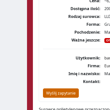
Cena:
~6,
Dostępna ilość:
20
Rodzaj surowca:
LL
Forma:
Gr
Pochodzenie:
Ma
Ważna jeszcze:
Of
Użytkownik:
ba
Firma:
Eur
Imię i nazwisko:
Ma
Kontakt:
Wyślij zapytanie
Surowce polietylenowe przeznaczon