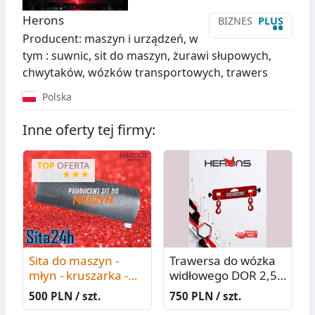
Herons
BIZNES
PLUS
••
Producent: maszyn i urządzeń, w
tym : suwnic, sit do maszyn, żurawi słupowych,
chwytaków, wózków transportowych, trawers
Polska
Inne oferty tej firmy:
Sita do maszyn -
Trawersa do wózka
młyn - kruszarka -
widłowego DOR 2,5 t
HARDOX
- producent
500 PLN / szt.
750 PLN / szt.