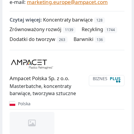
e-mail:
marketing.europe@ampacet.com
Czytaj więcej:
Koncentraty barwiące
128
Zrównoważony rozwój
Recykling
1139
1744
Dodatki do tworzyw
Barwniki
263
136
Ampacet Polska Sp. z o.o.
BIZNES
PLUS
••
Masterbatche, koncentraty
barwiące, tworzywa sztuczne
Polska