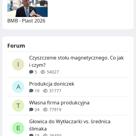
BMB - Plast 2026
Forum
Czyszczenie stołu magnetycznego. Co jak
i czym?
5
54027
Produkcja doniczek
10
31777
Własna firma produkcyjna
24
77919
Głowica do Wytłaczarki vs. średnica
ślimaka
15
26450