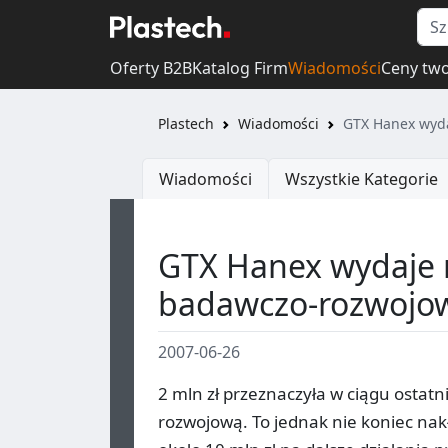
Oferty B2B
Katalog Firm
Wiadomości
Ceny tw
Plastech
Wiadomości
GTX Hanex wyda
Wiadomości
Wszystkie Kategorie
GTX Hanex wydaje m
badawczo-rozwojo
2007-06-26
2 mln zł przeznaczyła w ciągu ostat
rozwojową. To jednak nie koniec nak