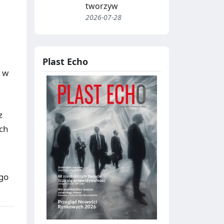
tworzyw
2026-07-28
Plast Echo
o w
z
ach
ego