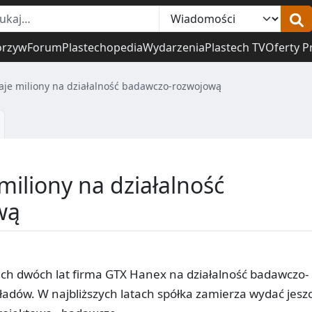
orzyw
Forum
Plastechopedia
Wydarzenia
Plastech TV
Oferty P
je miliony na działalność badawczo-rozwojową
iliony na działalność
wą
nich dwóch lat firma GTX Hanex na działalność badawczo-
ładów. W najbliższych latach spółka zamierza wydać jesz