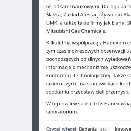
ośrodkami naukowymi. Do jego partn
Śląska, Zakład Atestacji Żywności Ak
UMK, a także takie firmy jak Elana, 
Mitsubishi Gas Chemicals.
Kilkuletnią współpracę z Hanexem ch
tym czasie okresowych obserwacji 
pochodzących od silnych wyładowań ł
informacje o mechanizmie uszkodzeń 
konferencji technologicznej. Także
lakierniczych i na stanowiskach ko
spotkaniu przedstawicieli przemysłu
W tej chwili w spółce GTX Hanex wc
laboratorium.
Czytaj więcej:
Badania
Innowa
316