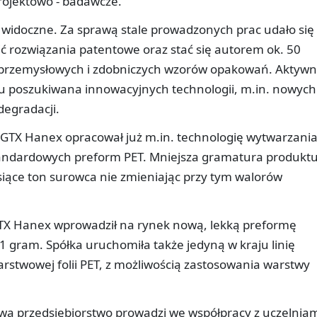
projektowo - badawcze.
ą widoczne. Za sprawą stale prowadzonych prac udało się
ić rozwiązania patentowe oraz stać się autorem ok. 50
przemysłowych i zdobniczych wzorów opakowań. Aktywn
nku poszukiwana innowacyjnych technologii, m.in. nowych
egradacji.
GTX Hanex opracował już m.in. technologię wytwarzani
tandardowych preform PET. Mniejsza gramatura produkt
ysiące ton surowca nie zmieniając przy tym walorów
GTX Hanex wprowadził na rynek nową, lekką preformę
 gram. Spółka uruchomiła także jedyną w kraju linię
stwowej folii PET, z możliwością zastosowania warstwy
wą przedsiębiorstwo prowadzi we współpracy z uczelniam