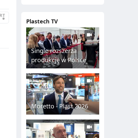
RT
•
Plastech TV
Single rozszerza
produkcję w Polsce
Moretto - Plast 2026