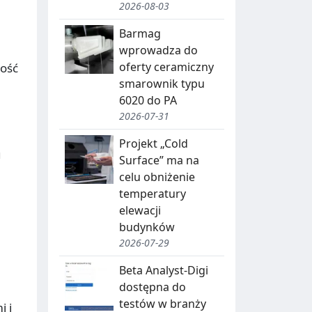
2026-08-03
Barmag
wprowadza do
oferty ceramiczny
ość
smarownik typu
6020 do PA
2026-07-31
a
Projekt „Cold
u
Surface” ma na
celu obniżenie
temperatury
elewacji
budynków
2026-07-29
Beta Analyst-Digi
dostępna do
testów w branży
i i