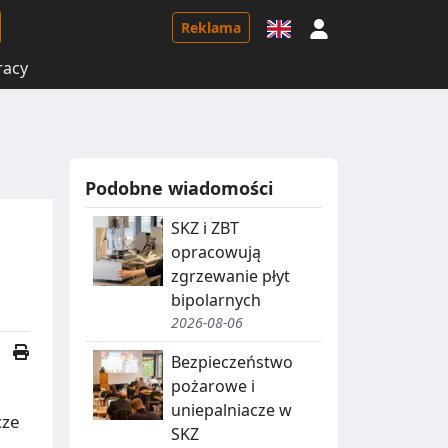
Logowanie
Reklama
racy
Podobne wiadomości
SKZ i ZBT
opracowują
zgrzewanie płyt
bipolarnych
2026-08-06
Bezpieczeństwo
pożarowe i
uniepalniacze w
cze
SKZ