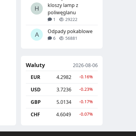
kloszy lamp z
poliwęglanu
1
29222
Odpady pokablowe
6
56881
Waluty
2026-08-06
EUR
4.2982
-0.16%
USD
3.7236
-0.23%
GBP
5.0134
-0.17%
CHF
4.6049
-0.07%