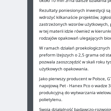
około 10 mln zł na dalsze działania 
Rezultaty poniesionych inwestycji s
wdrożyć kilkanaście projektów, zgłos
zastrzeżonych wzorów użytkowych, 
w tej materii idzie również w kieru
rodzajów opakowań ulegających biod
W ramach działań proekologicznych 
preform lżejszych o 2,5 grama od s
pozwala zaoszczędzić w skali roku t
użytkowych opakowania.
Jako pierwszy producent w Polsce, 
napojową Pet - Hanex Pco o wadze 31
produkcyjną do wytwarzania wielowar
polietylenu.
Swoją działalność badawczo-rozwojo