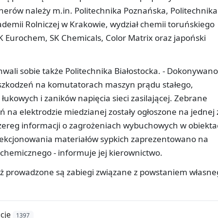
erów należy m.in. Politechnika Poznańska, Politechnika
ademii Rolniczej w Krakowie, wydział chemii toruńskiego
SK Eurochem, SK Chemicals, Color Matrix oraz japoński
wali sobie także Politechnika Białostocka. - Dokonywan
uszkodzeń na komutatorach maszyn prądu stałego,
ukowych i zaników napięcia sieci zasilającej. Zebrane
na elektrodzie miedzianej zostały ogłoszone na jednej 
 szereg informacji o zagrożeniach wybuchowych w obiekt
nfekcjonowania materiałów sypkich zaprezentowano na
 chemicznego - informuje jej kierownictwo.
iąż prowadzone są zabiegi związane z powstaniem własn
cje
1397