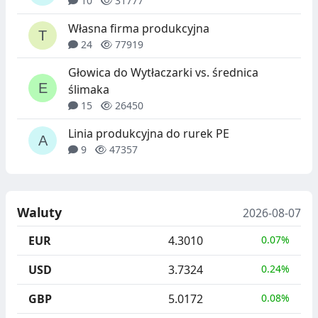
10
31777
Własna firma produkcyjna
24
77919
Głowica do Wytłaczarki vs. średnica
ślimaka
15
26450
Linia produkcyjna do rurek PE
9
47357
Waluty
2026-08-07
EUR
4.3010
0.07%
USD
3.7324
0.24%
GBP
5.0172
0.08%