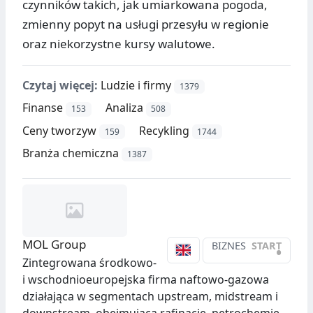
czynników takich, jak umiarkowana pogoda,
zmienny popyt na usługi przesyłu w regionie
oraz niekorzystne kursy walutowe.
Czytaj więcej:
Ludzie i firmy
1379
Finanse
Analiza
153
508
Ceny tworzyw
Recykling
159
1744
Branża chemiczna
1387
MOL Group
BIZNES
START
•
Zintegrowana środkowo-
i wschodnioeuropejska firma naftowo-gazowa
działająca w segmentach upstream, midstream i