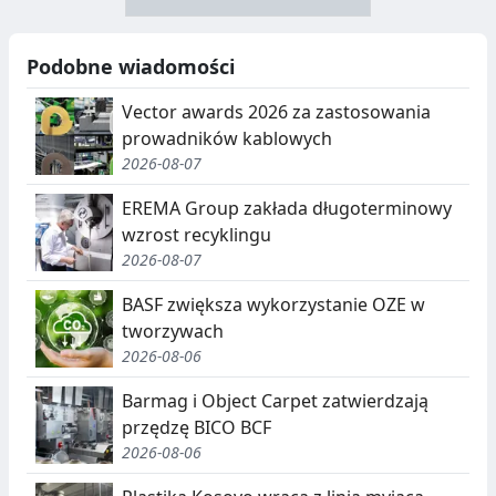
N
B
U
I
Podobne wiadomości
C
E
Vector awards 2026 za zastosowania
J
,
prowadników kablowych
2026-08-07
A
S
E
EREMA Group zakłada długoterminowy
wzrost recyklingu
G
2026-08-07
R
BASF zwiększa wykorzystanie OZE w
E
tworzywach
G
2026-08-06
A
Barmag i Object Carpet zatwierdzają
przędzę BICO BCF
C
2026-08-06
J