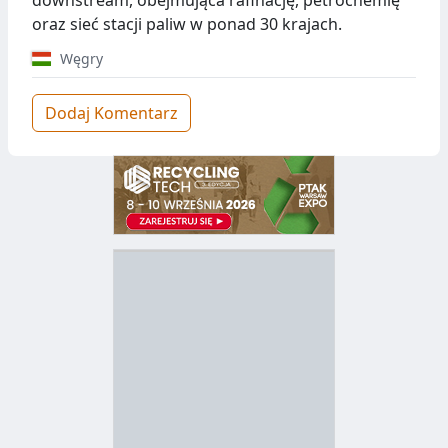
downstream, obejmująca rafinację, petrochemię
oraz sieć stacji paliw w ponad 30 krajach.
Węgry
Dodaj Komentarz
D
Z
B
Y
S
I
T
E
R
R
A
Y