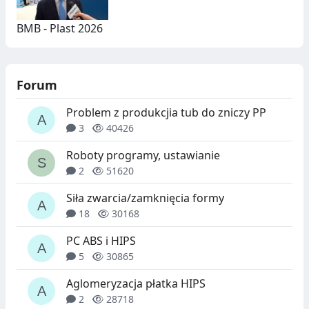
BMB - Plast 2026
Forum
Problem z produkcjia tub do zniczy PP
3
40426
Roboty programy, ustawianie
2
51620
Siła zwarcia/zamknięcia formy
18
30168
PC ABS i HIPS
5
30865
Aglomeryzacja płatka HIPS
2
28718