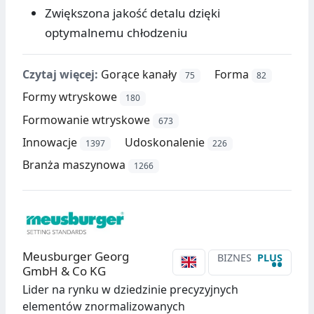
Zwiększona jakość detalu dzięki
optymalnemu chłodzeniu
Czytaj więcej:
Gorące kanały
Forma
75
82
Formy wtryskowe
180
Formowanie wtryskowe
673
Innowacje
Udoskonalenie
1397
226
Branża maszynowa
1266
Meusburger Georg
BIZNES
PLUS
••
GmbH & Co KG
Lider na rynku w dziedzinie precyzyjnych
elementów znormalizowanych