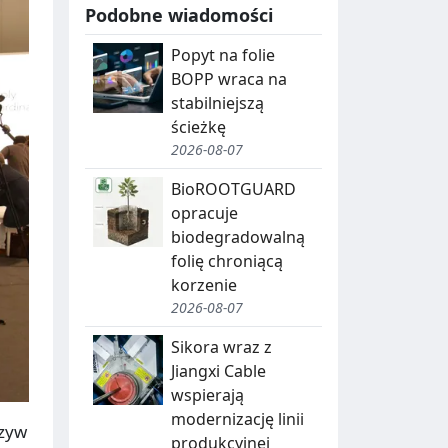
Podobne wiadomości
Popyt na folie
BOPP wraca na
stabilniejszą
ścieżkę
2026-08-07
BioROOTGUARD
opracuje
biodegradowalną
folię chroniącą
korzenie
2026-08-07
Sikora wraz z
Jiangxi Cable
wspierają
modernizację linii
rzyw
produkcyjnej