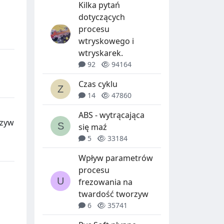
Kilka pytań
dotyczących
procesu
wtryskowego i
wtryskarek.
92
94164
Czas cyklu
14
47860
ABS - wytrącająca
rzyw
się maź
5
33184
Wpływ parametrów
procesu
frezowania na
twardość tworzyw
6
35741