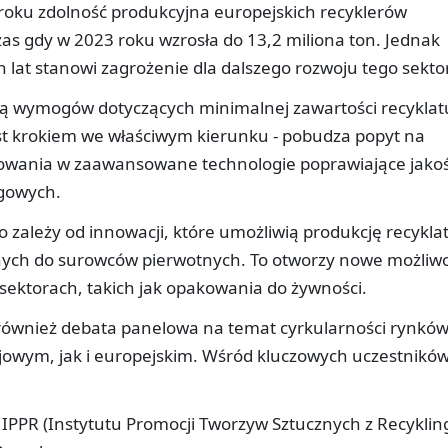
oku zdolność produkcyjna europejskich recyklerów
zas gdy w 2023 roku wzrosła do 13,2 miliona ton. Jednak
 lat stanowi zagrożenie dla dalszego rozwoju tego sekto
ą wymogów dotyczących minimalnej zawartości recyklat
st krokiem we właściwym kierunku - pobudza popyt na
towania w zaawansowane technologie poprawiające jako
ngowych.
 zależy od innowacji, które umożliwią produkcję recykla
onych do surowców pierwotnych. To otworzy nowe możliwo
ektorach, takich jak opakowania do żywności.
również debata panelowa na temat cyrkularności rynkó
ajowym, jak i europejskim. Wśród kluczowych uczestnikó
 IPPR (Instytutu Promocji Tworzyw Sztucznych z Recyklin