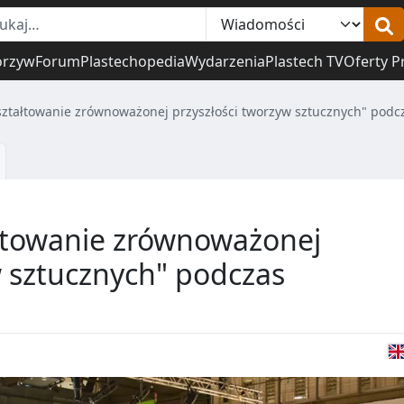
orzyw
Forum
Plastechopedia
Wydarzenia
Plastech TV
Oferty P
ształtowanie zrównoważonej przyszłości tworzyw sztucznych" podc
ałtowanie zrównoważonej
w sztucznych" podczas