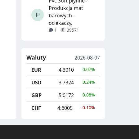
Pvc Soft płynne -
Produkcja mat
barowych -
ociekaczy.
1
39571
Waluty
2026-08-07
EUR
4.3010
0.07%
USD
3.7324
0.24%
GBP
5.0172
0.08%
CHF
4.6005
-0.10%