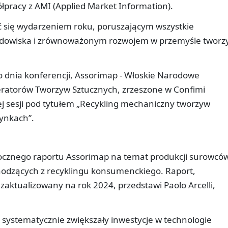
łpracy z AMI (Applied Market Information).
 się wydarzeniem roku, poruszającym wszystkie
odowiska i zrównoważonym rozwojem w przemyśle tworz
o dnia konferencji, Assorimap - Włoskie Narodowe
eratorów Tworzyw Sztucznych, zrzeszone w Confimi
nej sesji pod tytułem „Recykling mechaniczny tworzyw
rynkach”.
orocznego raportu Assorimap na temat produkcji surowcó
hodzących z recyklingu konsumenckiego. Raport,
 zaktualizowany na rok 2024, przedstawi Paolo Arcelli,
y systematycznie zwiększały inwestycje w technologie