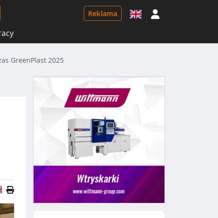
Logowanie
Reklama
racy
zas GreenPlast 2025
Wersja angielska