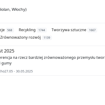
diolan, Włochy)
cje
Recykling
Tworzywa sztuczne
568
1744
1667
Zrównoważony rozwój
1139
st 2025
ferencja na rzecz bardziej zrównoważonego przemysłu two
i gumy
Rho
27.05 - 30.05.2025