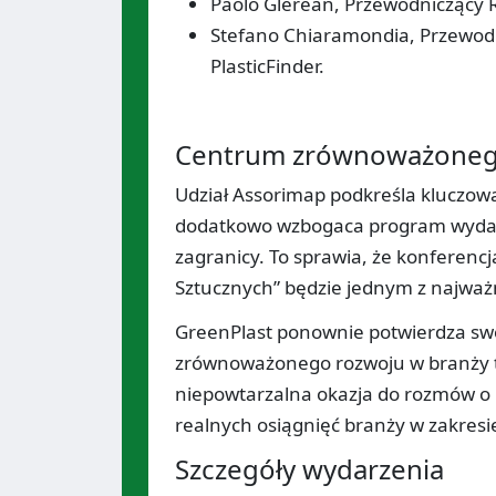
Paolo Glerean, Przewodniczący R
Stefano Chiaramondia, Przewod
PlasticFinder.
Centrum zrównoważonego
Udział Assorimap podkreśla kluczową
dodatkowo wzbogaca program wydarze
zagranicy. To sprawia, że konferenc
Sztucznych” będzie jednym z najważ
GreenPlast ponownie potwierdza swoj
zrównoważonego rozwoju w branży tw
niepowtarzalna okazja do rozmów o i
realnych osiągnięć branży w zakresi
Szczegóły wydarzenia