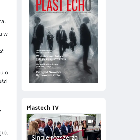
ra.
u w
ść
tu o
ści
w
Plastech TV
w
gu),
Single rozszerza