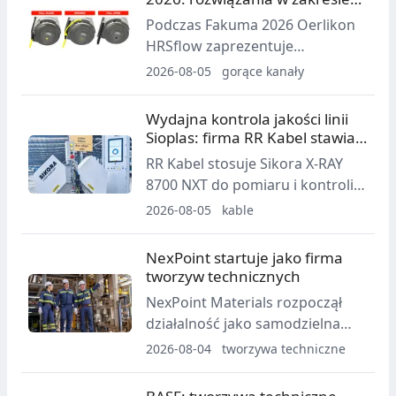
po mleku i pozyskiwanie danych
gorących kanałów
Podczas Fakuma 2026 Oerlikon
o ich drodze w recyklingu.
HRSflow zaprezentuje
rozwiązania gorącokanałowe dla
2026-08-05
gorące kanały
opakowań, medycyny,
kosmetyków i motoryzacji, w
Wydajna kontrola jakości linii
tym systemy STARgate HRS,
Sioplas: firma RR Kabel stawia
dysze Xp, TECHflow HRS oraz
na urządzenie Sikora
RR Kabel stosuje Sikora X-RAY
GLOW HRS.
8700 NXT do pomiaru i kontroli
w czasie rzeczywistym w liniach
2026-08-05
kable
do produkcji kabli Sioplas.
System mierzy grubość ścianki,
NexPoint startuje jako firma
średnicę, mimośrodowość i inne
tworzyw technicznych
parametry w pozycji gorącej linii.
NexPoint Materials rozpoczął
działalność jako samodzielna
firma w obszarze
2026-08-04
tworzywa techniczne
termoplastycznych tworzyw
technicznych po przejęciu