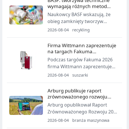
BASF: tworzywa techniczne
biznesu Engineering
wymagają różnych metod
Thermoplastics od SABIC przez
recyklingu
Naukowcy BASF wskazują, że
Mutares SE & Co. KGaA.
obieg zamknięty tworzyw
technicznych wymaga
2026-08-04
recykling
skalowalnego sortowania oraz
połączenia różnych technologii
Firma Wittmann zaprezentuje
recyklingu. Wybór metody zależy
na targach Fakuma
od rodzaju polimeru i składu
zaktualizowaną suszarkę
Podczas targów Fakuma 2026
strumienia odpadów.
Drymax Basic 120.
firma Wittmann zaprezentuje
mobilną suszarkę na suchy
2026-08-04
suszarki
powietrze Drymax basic 120
wyposażoną w nowy kolorowy
Arburg publikuje raport
wyświetlacz TFT LCD o
zrównoważonego rozwoju
przekątnej 3,5 cala. Zmiana ta
2025
Arburg opublikował Raport
ma na celu uproszczenie obsługi
Zrównoważonego Rozwoju 2025
oraz zwiększenie niezawodności
jako interaktywny plik PDF
2026-08-04
branża maszynowa
procesów suszenia.
online. Dokument prezentuje