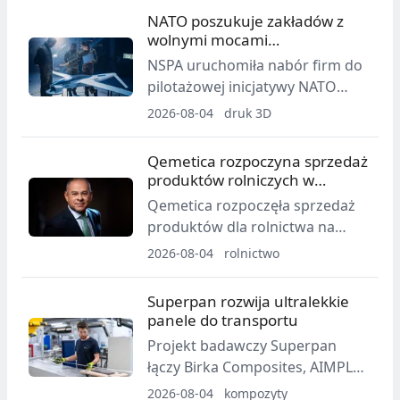
postępy programu
NATO poszukuje zakładów z
arburgGREENworld, w tym
wolnymi mocami
działania ESG, efektywność
produkcyjnymi
NSPA uruchomiła nabór firm do
zasobową, gospodarkę o obiegu
pilotażowej inicjatywy NATO
zamkniętym i wskaźniki śladu
Engine. Do udziału mogą
2026-08-04
druk 3D
węglowego.
zgłaszać się m.in. zakłady
oferujące produkcję addytywną,
Qemetica rozpoczyna sprzedaż
usługi inżynieryjne oraz
produktów rolniczych w
produkcję kontraktową. Termin
Australii
Qemetica rozpoczęła sprzedaż
składania odpowiedzi upływa 27
produktów dla rolnictwa na
sierpnia 2026 r.
rynku australijskim poprzez
2026-08-04
rolnictwo
spółkę Qemetica Agricultural
Solutions Australia. Grupa
Superpan rozwija ultralekkie
wskazuje Australię jako
panele do transportu
strategiczny punkt ekspansji w
Projekt badawczy Superpan
regionie Azji i Pacyfiku.
łączy Birka Composites, AIMPLAS
i IDEKO w pracach nad
2026-08-04
kompozyty