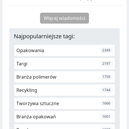
ultralekkimi, wielokierunkowo
wzmacnianymi panelami do
konstrukcji transportowych, ze
Więcej wiadomości
szczególnym uwzględnieniem
recyklingu, automatyzacji i
Najpopularniejsze tagi:
niższego zużycia energii.
Opakowania
2349
Targi
2197
Branża polimerów
1750
Recykling
1744
Tworzywa sztuczne
1666
Branża opakowań
1601