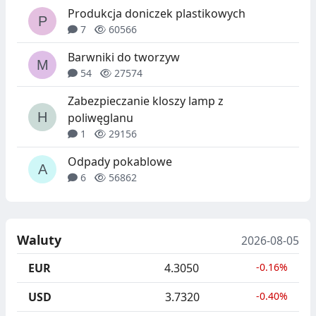
Produkcja doniczek plastikowych
7
60566
Barwniki do tworzyw
54
27574
Zabezpieczanie kloszy lamp z
poliwęglanu
1
29156
Odpady pokablowe
6
56862
Waluty
2026-08-05
EUR
4.3050
-0.16%
USD
3.7320
-0.40%