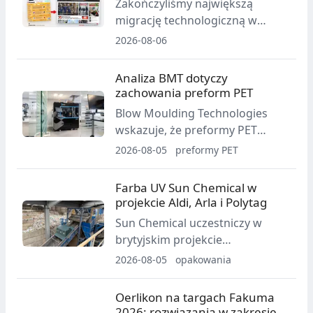
Zakończyliśmy największą
migrację technologiczną w
historii Plastech. Portal został
2026-08-06
przeniesiony na nową platformę
i gruntownie przebudowany, a
Analiza BMT dotyczy
całe archiwum gromadzone od
zachowania preform PET
2002 roku wraz z artykułami,
Blow Moulding Technologies
danymi rynkowymi, katalogiem
wskazuje, że preformy PET
firm, ofertami B2B i forum
spełniające rutynowe
2026-08-05
preformy PET
pozostało dostępne pod tym
wymagania jakościowe mogą
samym adresem.
zachowywać się odmiennie
Farba UV Sun Chemical w
podczas rozdmuchu z
projekcie Aldi, Arla i Polytag
rozciąganiem. Firma podkreśla
Sun Chemical uczestniczy w
znaczenie zachowania cieplnego
brytyjskim projekcie
i procesu rozdmuchu w
pilotażowym Aldi, Arla, Polytag i
2026-08-05
opakowania
wykrywaniu zmienności przed
Saica Flex. Fluorescencyjna farba
produkcją.
UV umożliwia niewidoczne
Oerlikon na targach Fakuma
znakowanie etykiet na butelkach
2026: rozwiązania w zakresie