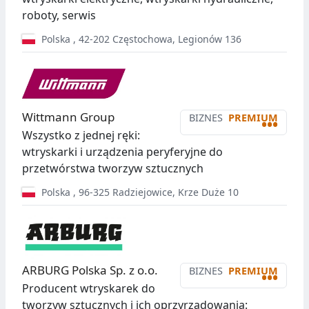
roboty, serwis
Polska
,
42-202
Częstochowa
,
Legionów 136
Wittmann Group
BIZNES
PREMIUM
•••
Wszystko z jednej ręki:
wtryskarki i urządzenia peryferyjne do
przetwórstwa tworzyw sztucznych
Polska
,
96-325
Radziejowice
,
Krze Duże 10
ARBURG Polska Sp. z o.o.
BIZNES
PREMIUM
•••
Producent wtryskarek do
tworzyw sztucznych i ich oprzyrządowania: