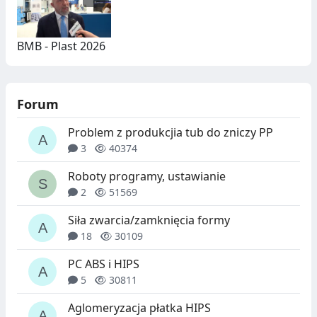
BMB - Plast 2026
Forum
Problem z produkcjia tub do zniczy PP
3
40374
Roboty programy, ustawianie
2
51569
Siła zwarcia/zamknięcia formy
18
30109
PC ABS i HIPS
5
30811
Aglomeryzacja płatka HIPS