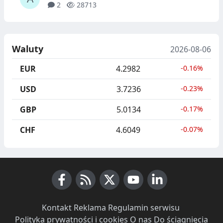
2
28713
Waluty
2026-08-06
EUR
4.2982
-0.16%
USD
3.7236
-0.23%
GBP
5.0134
-0.17%
CHF
4.6049
-0.07%
Facebook
RSS News
X (Twitter)
Youtube
LinkedIn
Kontakt
·
Reklama
·
Regulamin serwisu
·
Polityka prywatności i cookies
·
O nas
·
Do ściągnięcia