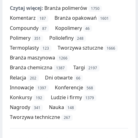
Czytaj więcej:
Branża polimerów
1750
Komentarz
Branża opakowań
187
1601
Compoundy
Kopolimery
87
46
Polimery
Poliolefiny
351
248
Termoplasty
Tworzywa sztuczne
123
1666
Branża maszynowa
1266
Branża chemiczna
Targi
1387
2197
Relacja
Dni otwarte
202
66
Innowacje
Konferencje
1397
568
Konkursy
Ludzie i firmy
192
1379
Nagrody
Nauka
341
148
Tworzywa techniczne
267