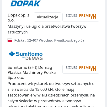
Dopak Sp. z
BIZNES
PREMIUM
•••
Aktualizacja
o.o.
Maszyny i usługi dla przetwórstwa tworzyw
sztucznych
Polska
,
52-407
Wrocław
,
Kwiatkowskiego 5a
Sumitomo (SHI) Demag
BIZNES
PREMIUM
•••
Plastics Machinery Polska
Sp. z o.o.
Producent wtryskarek do tworzyw sztucznych o
sile zwarcia do 15.000 kN, które mają
zastosowanie w wielu dziedzinach przemysłu na
całym świecie: w przetwórstwie tworzyw
wtryskarki elektryczne, wtryskarki hydrauliczne,