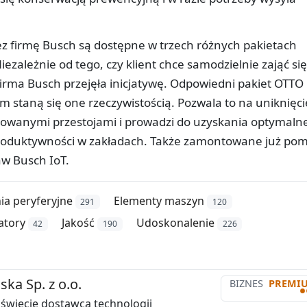
z firmę Busch są dostępne w trzech różnych pakietach
ezależnie od tego, czy klient chce samodzielnie zająć się
irma Busch przejęła inicjatywę. Odpowiedni pakiet OTTO
 staną się one rzeczywistością. Pozwala to na uniknięci
anowanymi przestojami i prowadzi do uzyskania optymalne
produktywności w zakładach. Także zamontowane już po
w Busch IoT.
ia peryferyjne
Elementy maszyn
291
120
atory
Jakość
Udoskonalenie
42
190
226
ska Sp. z o.o.
BIZNES
PREMI
•
świecie dostawca technologii