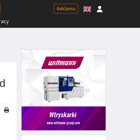
Logowanie
Reklama
racy
od