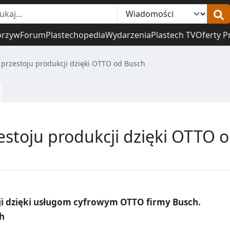
orzyw
Forum
Plastechopedia
Wydarzenia
Plastech TV
Oferty P
 przestoju produkcji dzięki OTTO od Busch
estoju produkcji dzięki OTTO 
ji dzięki usługom cyfrowym OTTO firmy Busch.
h