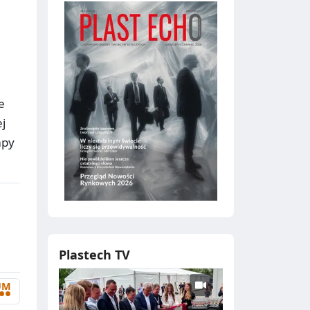
e
j
mpy
Plastech TV
UM
••