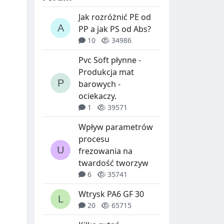
Jak rozróżnić PE od
PP a jak PS od Abs?
10
34986
Pvc Soft płynne -
Produkcja mat
barowych -
ociekaczy.
1
39571
Wpływ parametrów
procesu
frezowania na
twardość tworzyw
6
35741
Wtrysk PA6 GF 30
20
65715