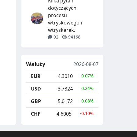
Kilka pytań
dotyczących
procesu
wtryskowego i
wtryskarek.
92
94168
Waluty
2026-08-07
EUR
4.3010
0.07%
USD
3.7324
0.24%
GBP
5.0172
0.08%
CHF
4.6005
-0.10%