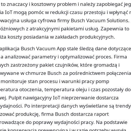
 to znaczacy i kosztowny problem i należy zapobiegać je
ia IoT mogą pomóc w redukcji czasu przestoju i wpłynąć 
owacyjna usługa cyfrowa firmy Busch Vacuum Solutions.
żniowych z atrakcyjnymi pakietami usług. Zapewnia to
iża koszty posiadania w zakładach produkcyjnych.
i aplikacja Busch Vacuum App stale śledzą dane dotycząc
 analizować parametry i optymalizować proces. Firma
ych zastrzeżony pakiet czujników, które gromadzą i
howywane w chmurze Busch za pośrednictwem połączeni
e monitoruje stan procesu i warunki pracy pomp
eratura otoczenia, temperatura oleju i czas pozostały do
ej. Pulpit nawigacyjny IoT nieprzerwanie dostarcza
dajności. Po interpretacji danych wyświetlane są trendy
zować produkcję, firma Busch dostarcza raport
prowadzące do poprawy wydajności pracy. Na podstawie
się konserwacją prewencyjną i w razie potrzeby wysyła