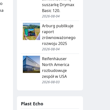
go
suszarkę Drymax
na
Basic 120.
2026-08-04
Arburg publikuje
raport
zrównoważonego
e
rozwoju 2025
2026-08-04
Reifenhäuser
a
North America
rozbudowuje
zespół w USA
2026-08-03
Plast Echo