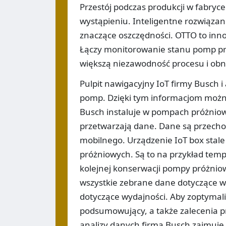
Przestój podczas produkcji w fabryce
wystąpieniu. Inteligentne rozwiązan
znaczące oszczędności. OTTO to inn
Łączy monitorowanie stanu pomp pró
większą niezawodność procesu i obn
Pulpit nawigacyjny IoT firmy Busch 
pomp. Dzięki tym informacjom można
Busch instaluje w pompach próżniow
przetwarzają dane. Dane są przec
mobilnego. Urządzenie IoT box stal
próżniowych. Są to na przykład temp
kolejnej konserwacji pompy próżniow
wszystkie zebrane dane dotyczące wy
dotyczące wydajności. Aby zoptymali
podsumowujący, a także zalecenia 
analizy danych firma Busch zajmuje 