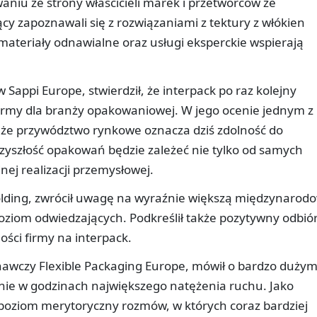
niu ze strony właścicieli marek i przetwórców ze
y zapoznawali się z rozwiązaniami z tektury z włókien
 materiały odnawialne oraz usługi eksperckie wspierają
w Sappi Europe, stwierdził, że interpack po raz kolejny
formy dla branży opakowaniowej. W jego ocenie jednym z
 że przywództwo rynkowe oznacza dziś zdolność do
zyszłość opakowań będzie zależeć nie tylko od samych
nej realizacji przemysłowej.
olding, zwrócił uwagę na wyraźnie większą międzynarod
oziom odwiedzających. Podkreślił także pozytywny odbió
ości firmy na interpack.
wczy Flexible Packaging Europe, mówił o bardzo duży
lnie w godzinach największego natężenia ruchu. Jako
 poziom merytoryczny rozmów, w których coraz bardziej