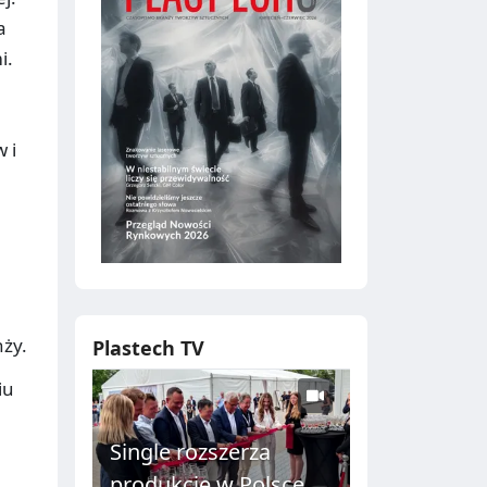
a
i.
 i
ży.
Plastech TV
iu
Single rozszerza
produkcję w Polsce