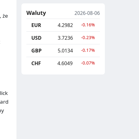
Waluty
2026-08-06
, że
EUR
4.2982
-0.16%
USD
3.7236
-0.23%
z
GBP
5.0134
-0.17%
CHF
4.6049
-0.07%
lick
ward
my