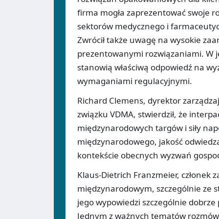
firma mogła zaprezentować swoje ro
sektorów medycznego i farmaceutycz
Zwrócił także uwagę na wysokie zaa
prezentowanymi rozwiązaniami. W je
stanowią właściwą odpowiedź na wyz
wymaganiami regulacyjnymi.
Richard Clemens, dyrektor zarządza
związku VDMA, stwierdził, że interp
międzynarodowych targów i siły nap
międzynarodowego, jakość odwiedza
kontekście obecnych wyzwań gospoda
Klaus-Dietrich Franzmeier, członek 
międzynarodowym, szczególnie ze str
jego wypowiedzi szczególnie dobrze
Jednym z ważnych tematów rozmów b