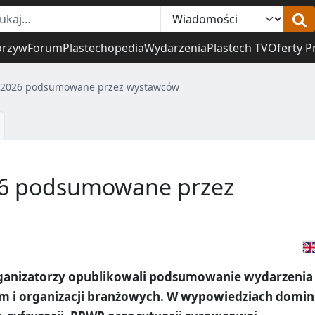
orzyw
Forum
Plastechopedia
Wydarzenia
Plastech TV
Oferty P
k 2026 podsumowane przez wystawców
026 podsumowane przez
rganizatorzy opublikowali podsumowanie wydarzenia
irm i organizacji branżowych. W wypowiedziach domin