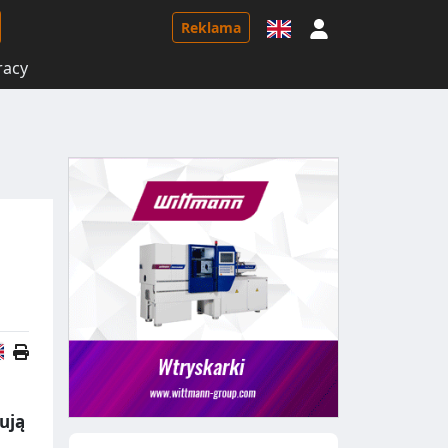
Logowanie
Reklama
racy
Wersja angielska
ują