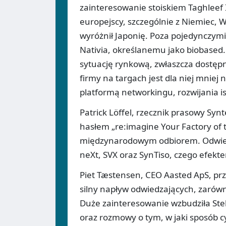
zainteresowanie stoiskiem Taghleef 
europejscy, szczególnie z Niemiec, 
wyróżnił Japonię. Poza pojedynczy
Nativia, określanemu jako biobase
sytuację rynkową, zwłaszcza dostępn
firmy na targach jest dla niej mniej
platformą networkingu, rozwijania ist
Patrick Löffel, rzecznik prasowy Syn
hasłem „re:imagine Your Factory of 
międzynarodowym odbiorem. Odwiedz
neXt, SVX oraz SynTiso, czego efekt
Piet Tæstensen, CEO Aasted ApS, prz
silny napływ odwiedzających, zarówno
Duże zainteresowanie wzbudziła Ste
oraz rozmowy o tym, w jaki sposób c