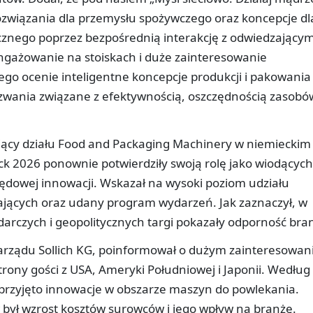
związania dla przemysłu spożywczego oraz koncepcje dl
nego poprzez bezpośrednią interakcję z odwiedzającym
ngażowanie na stoiskach i duże zainteresowanie
go ocenie inteligentne koncepcje produkcji i pakowania
wania związane z efektywnością, oszczędnością zasobów
jący działu Food and Packaging Machinery w niemieckim
ack 2026 ponownie potwierdziły swoją rolę jako wiodących
ędowej innowacji. Wskazał na wysoki poziom udziału
jących oraz udany program wydarzeń. Jak zaznaczył, w
rczych i geopolitycznych targi pokazały odporność bran
zarządu Sollich KG, poinformował o dużym zainteresowan
ony gości z USA, Ameryki Południowej i Japonii. Według
 przyjęto innowacje w obszarze maszyn do powlekania.
ył wzrost kosztów surowców i jego wpływ na branżę.