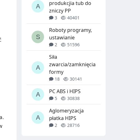
produkcjia tub do
zniczy PP
3
40401
Roboty programy,
ustawianie
ć
2
51596
Siła
zwarcia/zamknięcia
formy
18
30141
PC ABS i HIPS
5
30838
Aglomeryzacja
a.
płatka HIPS
w
2
28716