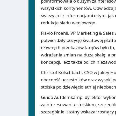
poinformowała o dużym zainteresowa
wszystkich kontynentów. Odwiedzając
świeżych i z informacjami o tym, jak
redukcję śladu węglowego.
Flavio Froehli, VP Marketing & Sales 
potwierdziły pozycję światowej plat
głównych przekazów targów było to,
wdrażania zmian na dużą skalę, a pr
koncepcji, lecz także od ich niezawod
Christof Kölschbach, CSO w Jokey H
obecność uczestników oraz wysoki p
stoiska po dziewięcioletniej nieobecn
Guido Aufdemkamp, dyrektor wykona
zainteresowaniu stoiskiem, szczegó
szczególnie istotny wskazał rosnący