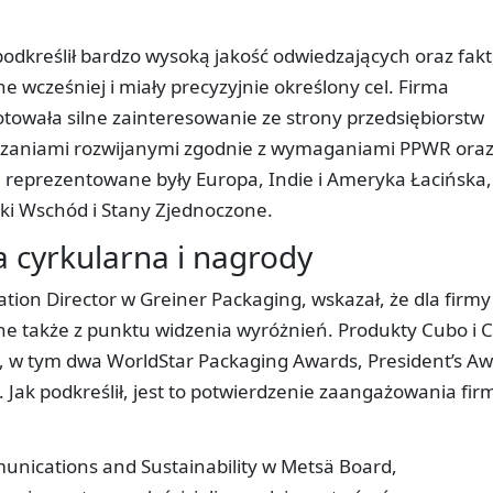
podkreślił bardzo wysoką jakość odwiedzających oraz fakt
 wcześniej i miały precyzyjnie określony cel. Firma
otowała silne zainteresowanie ze strony przedsiębiorstw
ązaniami rozwijanymi zgodnie z wymaganiami PPWR ora
j reprezentowane były Europa, Indie i Ameryka Łacińska,
eki Wschód i Stany Zjednoczone.
 cyrkularna i nagrody
tion Director w Greiner Packaging, wskazał, że dla firmy
ne także z punktu widzenia wyróżnień. Produkty Cubo i C
dy, w tym dwa WorldStar Packaging Awards, President’s A
 Jak podkreślił, jest to potwierdzenie zaangażowania fir
nications and Sustainability w Metsä Board,