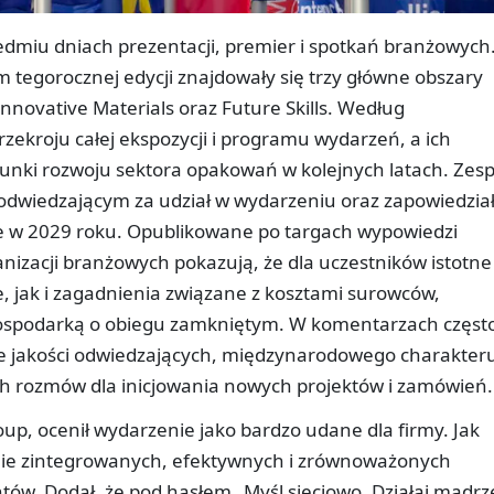
edmiu dniach prezentacji, premier i spotkań branżowych
m tegorocznej edycji znajdowały się trzy główne obszary
novative Materials oraz Future Skills. Według
ekroju całej ekspozycji i programu wydarzeń, a ich
unki rozwoju sektora opakowań w kolejnych latach. Zesp
odwiedzającym za udział w wydarzeniu oraz zapowiedzia
ie w 2029 roku. Opublikowane po targach wypowiedzi
ganizacji branżowych pokazują, że dla uczestników istotne
, jak i zagadnienia związane z kosztami surowców,
ospodarką o obiegu zamkniętym. W komentarzach częst
ące jakości odwiedzających, międzynarodowego charakter
h rozmów dla inicjowania nowych projektów i zamówień.
oup, ocenił wydarzenie jako bardzo udane dla firmy. Jak
zenie zintegrowanych, efektywnych i zrównoważonych
ów. Dodał, że pod hasłem „Myśl sieciowo. Działaj mądrze