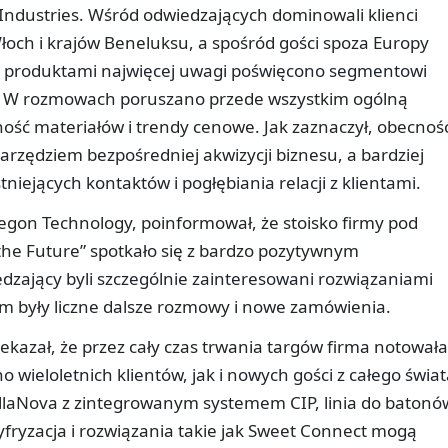
Industries. Wśród odwiedzających dominowali klienci
Włoch i krajów Beneluksu, a spośród gości spoza Europy
mi produktami najwięcej uwagi poświęcono segmentowi
d. W rozmowach poruszano przede wszystkim ogólną
ość materiałów i trendy cenowe. Jak zaznaczył, obecnoś
 narzędziem bezpośredniej akwizycji biznesu, a bardziej
niejących kontaktów i pogłębiania relacji z klientami.
tegon Technology, poinformował, że stoisko firmy pod
the Future” spotkało się z bardzo pozytywnym
ający byli szczególnie zainteresowani rozwiązaniami
em były liczne dalsze rozmowy i nowe zamówienia.
ekazał, że przez cały czas trwania targów firma notowała
 wieloletnich klientów, jak i nowych gości z całego świat
llaNova z zintegrowanym systemem CIP, linia do batonó
yfryzacja i rozwiązania takie jak Sweet Connect mogą