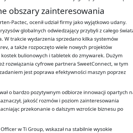
ne obszary zainteresowania
rten-Pactec, ocenił udział firmy jako wyjątkowo udany.
yzysów globalnych odwiedzający przybyli z całego świat
a. W trakcie wydarzenia sprzedano kilka systemów
rev, a także rozpoczęto wiele nowych projektów
 kostek bulionowych i tabletek do zmywarek. Dużym
ież rozwiązania cyfrowe partnera SweetConnect, w tym
o zadaniem jest poprawa efektywności maszyn poprzez
ował o bardzo pozytywnym odbiorze innowacji opartych n
ak zaznaczył, jakość rozmów i poziom zainteresowania
macniając przekonanie o dalszym wzroście biznesu po
Officer w Ti Group, wskazał na stabilnie wysokie