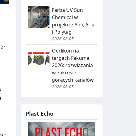
Farba UV Sun
.
Chemical w
projekcie Aldi, Arla
i Polytag
2026-08-05
ół
Oerlikon na
ł
targach Fakuma
2026: rozwiązania
w zakresie
gorących kanałów
2026-08-05
o
u
Plast Echo
j.”