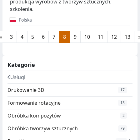
produkcja wyrobów z tworzyw sztucznych,
szkolenia.
Polska
«
3
4
5
6
7
8
9
10
11
12
13
Kategorie
Usługi
Drukowanie 3D
17
Formowanie rotacyjne
13
Obróbka kompozytów
2
Obróbka tworzyw sztucznych
79