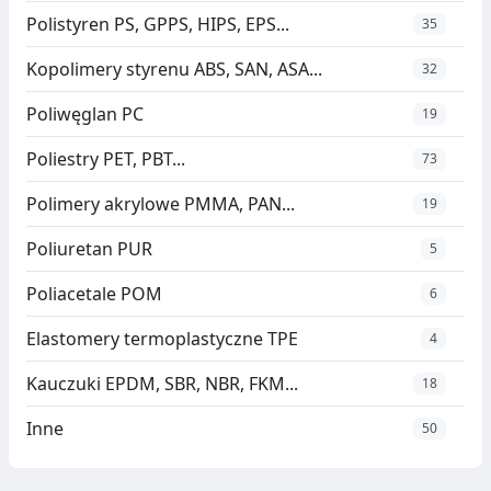
Polistyren PS, GPPS, HIPS, EPS...
35
Kopolimery styrenu ABS, SAN, ASA...
32
Poliwęglan PC
19
Poliestry PET, PBT...
73
Polimery akrylowe PMMA, PAN...
19
Poliuretan PUR
5
Poliacetale POM
6
Elastomery termoplastyczne TPE
4
Kauczuki EPDM, SBR, NBR, FKM...
18
Inne
50