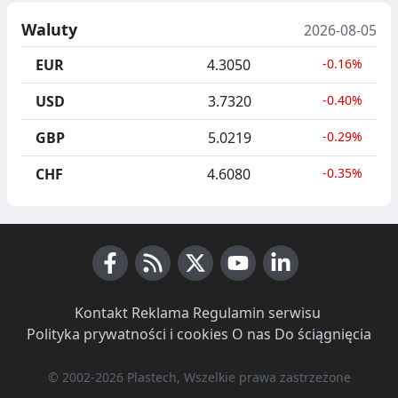
Waluty
2026-08-05
EUR
4.3050
-0.16%
USD
3.7320
-0.40%
GBP
5.0219
-0.29%
CHF
4.6080
-0.35%
Facebook
RSS News
X (Twitter)
Youtube
LinkedIn
Kontakt
·
Reklama
·
Regulamin serwisu
·
Polityka prywatności i cookies
·
O nas
·
Do ściągnięcia
© 2002-2026 Plastech, Wszelkie prawa zastrzeżone