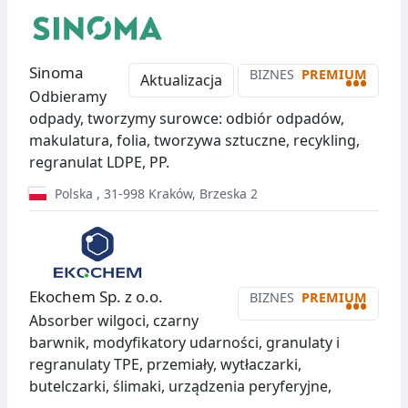
Sinoma
BIZNES
PREMIUM
•••
Aktualizacja
Odbieramy
odpady, tworzymy surowce: odbiór odpadów,
makulatura, folia, tworzywa sztuczne, recykling,
regranulat LDPE, PP.
Polska
,
31-998
Kraków
,
Brzeska 2
Ekochem Sp. z o.o.
BIZNES
PREMIUM
•••
Absorber wilgoci, czarny
barwnik, modyfikatory udarności, granulaty i
regranulaty TPE, przemiały, wytłaczarki,
butelczarki, ślimaki, urządzenia peryferyjne,