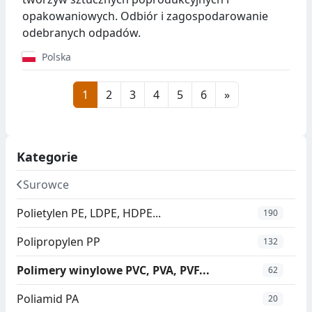
opakowaniowych. Odbiór i zagospodarowanie
odebranych odpadów.
Polska
1
2
3
4
5
6
»
Kategorie
Surowce
Polietylen PE, LDPE, HDPE...
190
Polipropylen PP
132
Polimery winylowe PVC, PVA, PVF...
62
Poliamid PA
20