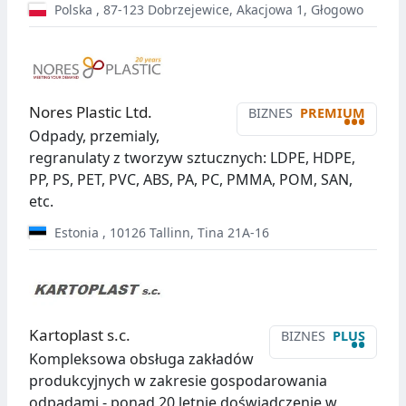
Polska
,
87-123
Dobrzejewice
,
Akacjowa 1, Głogowo
Nores Plastic Ltd.
BIZNES
PREMIUM
•••
Odpady, przemialy,
regranulaty z tworzyw sztucznych: LDPE, HDPE,
PP, PS, PET, PVC, ABS, PA, PC, PMMA, POM, SAN,
etc.
Estonia
,
10126
Tallinn
,
Tina 21A-16
Kartoplast s.c.
BIZNES
PLUS
••
Kompleksowa obsługa zakładów
produkcyjnych w zakresie gospodarowania
odpadami - ponad 20 letnie doświadczenie w