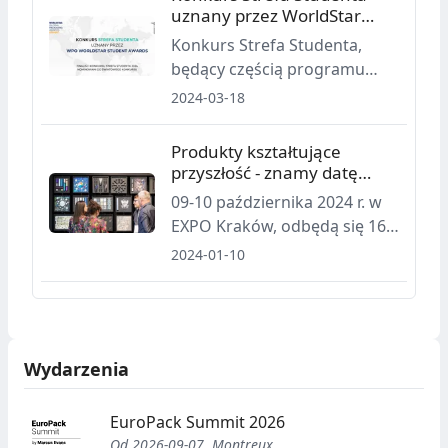
sprzyja ich rozwojowi
uznany przez WorldStar
zawodowemu.
Student Awards
Konkurs Strefa Studenta,
będący częścią programu
Międzynarodowych Targów
2024-03-18
Opakowań Packaging
Innovations, zdobył uznanie
Produkty kształtujące
World Packaging
przyszłość - znamy datę
Organization (WPO)
Targów Packaging
09-10 października 2024 r. w
Innovations
EXPO Kraków, odbędą się 16.
Międzynarodowe Targi
2024-01-10
Opakowań Packaging
Innovations - wydarzenie,
które każdego roku
odwiedzają tysiące gości z
Wydarzenia
Polski i zagranicy.
EuroPack Summit 2026
Od 2026-09-07, Montreux