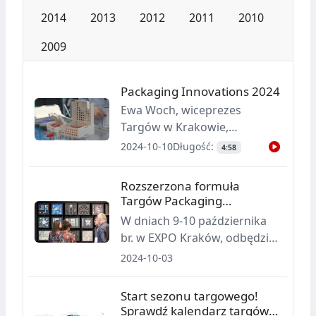
2014
2013
2012
2011
2010
2009
Packaging Innovations 2024
Ewa Woch, wiceprezes
Targów w Krakowie,
opowiada o 16. edycji
2024-10-10
Długość:
4:58
Międzynarodowych Targów
Opakowań Packaging
Rozszerzona formuła
Innovations, które po raz
Targów Packaging
drugi odbywają się w
Innovations już 9-10
W dniach 9-10 października
Krakowie. Wyjaśnia decyzję o
października
br. w EXPO Kraków, odbędzie
przeniesieniu targów z
się 16. edycja Packaging
2024-10-03
Warszawy do Krakowa. Ewa
Innovations – wyjątkowego
Woch podkreśla, że
miejsca dla branży opakowań
Start sezonu targowego!
współczesne targi to nie tylko
i fleksograficznej, a także
Sprawdź kalendarz targów
tradycyjne wystawy stoisk, ale