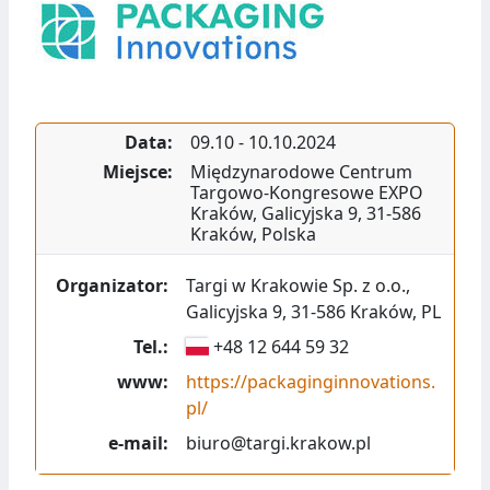
Data:
09.10
-
10.10.2024
Miejsce:
Międzynarodowe Centrum
Targowo-Kongresowe EXPO
Kraków
,
Galicyjska 9
,
31-586
Kraków
,
Polska
Organizator:
Targi w Krakowie Sp. z o.o.
,
Galicyjska 9
,
31-586
Kraków
,
PL
Tel.:
+48 12 644 59 32
www:
https://packaginginnovations.
pl/
e-mail:
biuro@targi.krakow.pl