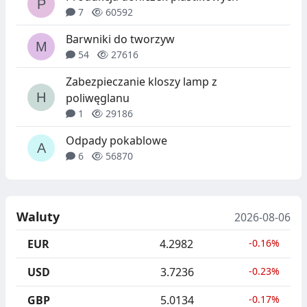
7
60592
Barwniki do tworzyw
54
27616
Zabezpieczanie kloszy lamp z
poliwęglanu
1
29186
Odpady pokablowe
6
56870
Waluty
2026-08-06
EUR
4.2982
-0.16%
USD
3.7236
-0.23%
GBP
5.0134
-0.17%