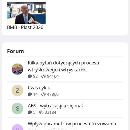
BMB - Plast 2026
Forum
Kilka pytań dotyczących procesu
wtryskowego i wtryskarek.
92
94164
Czas cyklu
14
47860
ABS - wytrącająca się maź
5
33184
Wpływ parametrów procesu frezowania