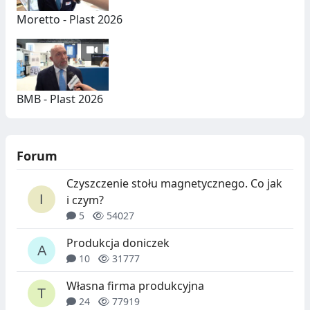
Moretto - Plast 2026
BMB - Plast 2026
Forum
Czyszczenie stołu magnetycznego. Co jak
i czym?
5
54027
Produkcja doniczek
10
31777
Własna firma produkcyjna
24
77919