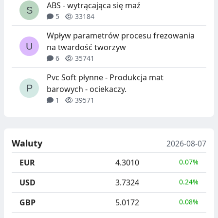
ABS - wytrącająca się maź
5
33184
Wpływ parametrów procesu frezowania
na twardość tworzyw
6
35741
Pvc Soft płynne - Produkcja mat
barowych - ociekaczy.
1
39571
Waluty
2026-08-07
EUR
4.3010
0.07%
USD
3.7324
0.24%
GBP
5.0172
0.08%