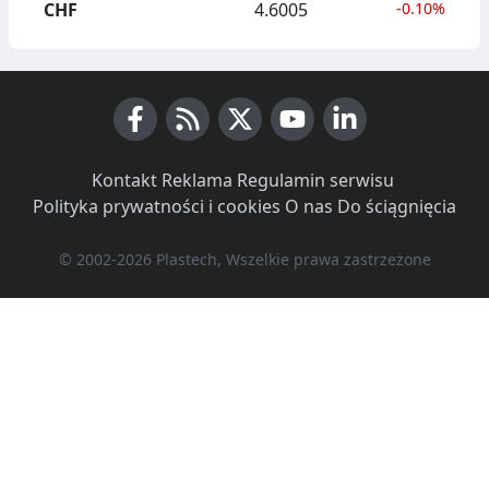
CHF
4.6005
-0.10%
Facebook
RSS News
X (Twitter)
Youtube
LinkedIn
Kontakt
·
Reklama
·
Regulamin serwisu
·
Polityka prywatności i cookies
·
O nas
·
Do ściągnięcia
© 2002-2026 Plastech, Wszelkie prawa zastrzeżone