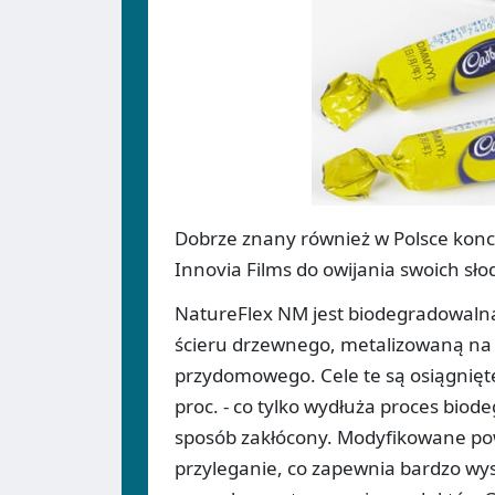
Dobrze znany również w Polsce konc
Innovia Films do owijania swoich sło
NatureFlex NM jest biodegradowalną
ścieru drzewnego, metalizowaną na 
przydomowego. Cele te są osiągnięte
proc. - co tylko wydłuża proces biodeg
sposób zakłócony. Modyfikowane pow
przyleganie, co zapewnia bardzo wy