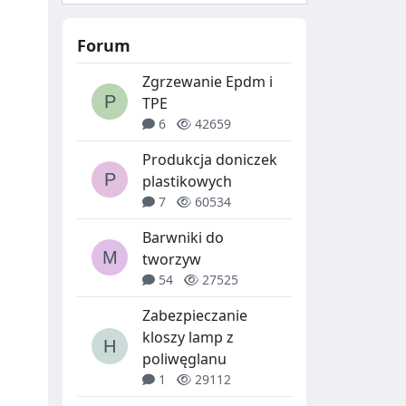
Forum
Zgrzewanie Epdm i
TPE
6
42659
Produkcja doniczek
plastikowych
7
60534
Barwniki do
tworzyw
54
27525
Zabezpieczanie
kloszy lamp z
poliwęglanu
1
29112