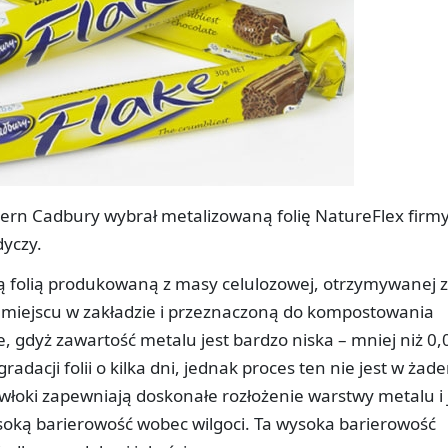
ern Cadbury wybrał metalizowaną folię NatureFlex firm
dyczy.
 folią produkowaną z masy celulozowej, otrzymywanej 
miejscu w zakładzie i przeznaczoną do kompostowania
, gdyż zawartość metalu jest bardzo niska – mniej niż 0,
radacji folii o kilka dni, jednak proces ten nie jest w żad
łoki zapewniają doskonałe rozłożenie warstwy metalu i 
soką barierowość wobec wilgoci. Ta wysoka barierowość