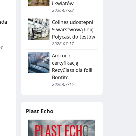
J
i kwiatów
A
2026-07-22
,
ada
Colines udostępni
R
9-warstwową linię
Polycast do testów
E
2026-07-17
łe
C
Amcor z
Y
certyfikacją
RecyClass dla folii
K
Bontite
O
L
2026-07-16
D
I
N
B
Plast Echo
G
I
O
T
W
R