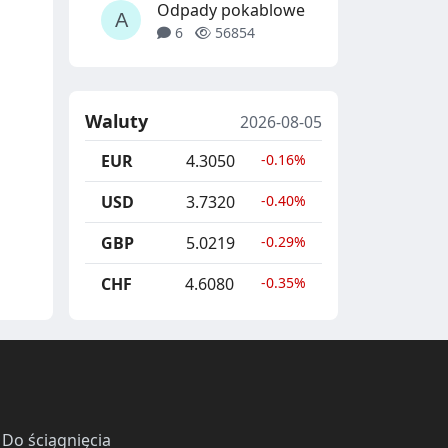
Odpady pokablowe
6
56854
Waluty
2026-08-05
EUR
4.3050
-0.16%
USD
3.7320
-0.40%
GBP
5.0219
-0.29%
CHF
4.6080
-0.35%
·
Do ściągnięcia