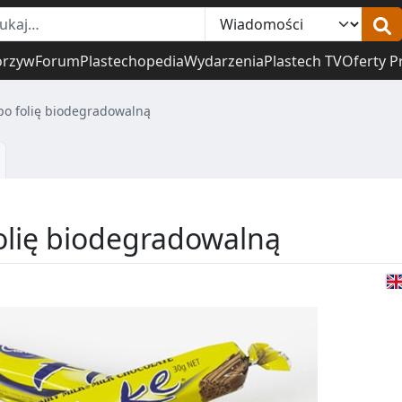
orzyw
Forum
Plastechopedia
Wydarzenia
Plastech TV
Oferty P
po folię biodegradowalną
olię biodegradowalną