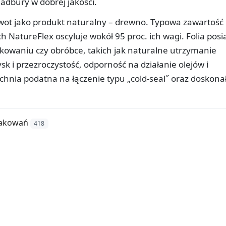
dbury w dobrej jakości.
ywot jako produkt naturalny – drewno. Typowa zawartość
 NatureFlex oscyluje wokół 95 proc. ich wagi. Folia posi
pakowaniu czy obróbce, takich jak naturalne utrzymanie
ysk i przezroczystość, odporność na działanie olejów i
zchnia podatna na łączenie typu „cold-seal˝ oraz doskona
pakowań
418