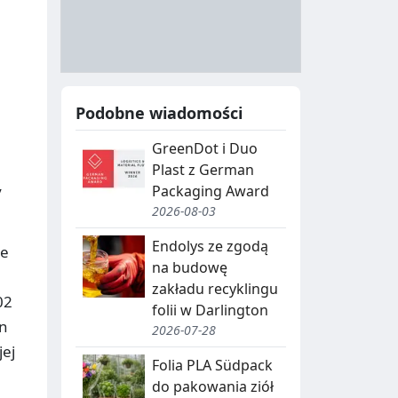
A
Y
N
B
U
I
C
E
Podobne wiadomości
J
,
GreenDot i Duo
A
S
Plast z German
E
Packaging Award
y
G
2026-08-03
R
Endolys ze zgodą
ze
na budowę
E
zakładu recyklingu
02
G
folii w Darlington
en
2026-07-28
A
jej
C
Folia PLA Südpack
do pakowania ziół