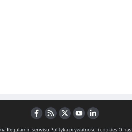
Facebook
RSS News
X (Twitter)
Youtube
LinkedIn
ma
·
Regulamin serwisu
·
Polityka prywatności i cookies
·
O nas