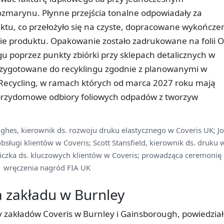
zmarynu. Płynne przejścia tonalne odpowiadały za
ektu, co przełożyło się na czyste, dopracowane wykończe
e produktu. Opakowanie zostało zadrukowane na folii O
gu poprzez punkty zbiórki przy sklepach detalicznych w
 przygotowane do recyklingu zgodnie z planowanymi w
r Recycling, w ramach których od marca 2027 roku mają
rzydomowe odbiory foliowych odpadów z tworzyw
ughes, kierownik ds. rozwoju druku elastycznego w Coveris UK; Jo
obsługi klientów w Coveris; Scott Stansfield, kierownik ds. druku 
niczka ds. kluczowych klientów w Coveris; prowadząca ceremonię
wręczenia nagród FIA UK
a zakładu w Burnley
y zakładów Coveris w Burnley i Gainsborough, powiedział