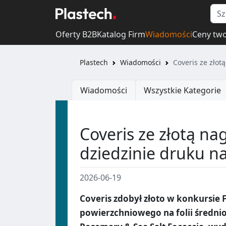
Oferty B2B
Katalog Firm
Wiadomości
Ceny tw
Plastech
Wiadomości
Coveris ze zło
Wiadomości
Wszystkie Kategorie
Coveris ze złotą n
dziedzinie druku n
2026-06-19
Coveris zdobył złoto w konkursie
powierzchniowego na folii średn