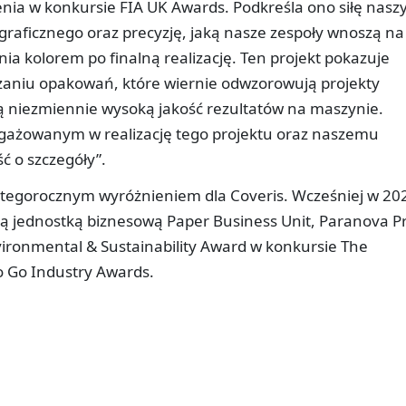
enia w konkursie FIA UK Awards. Podkreśla ono siłę nasz
graficznego oraz precyzję, jaką nasze zespoły wnoszą na
ia kolorem po finalną realizację. Ten projekt pokazuje
czaniu opakowań, które wiernie odwzorowują projekty
ją niezmiennie wysoką jakość rezultatów na maszynie.
gażowanym w realizację tego projektu oraz naszemu
ć o szczegóły”.
 tegorocznym wyróżnieniem dla Coveris. Wcześniej w 20
ą jednostką biznesową Paper Business Unit, Paranova Pr
ironmental & Sustainability Award w konkursie The
o Go Industry Awards.