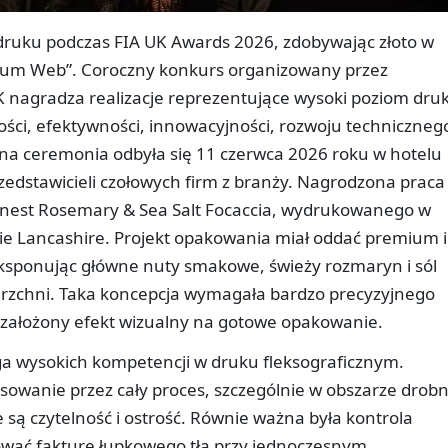
 druku podczas FIA UK Awards 2026, zdobywając złoto w
edium Web”. Coroczny konkurs organizowany przez
K nagradza realizacje reprezentujące wysoki poziom dru
ści, efektywności, innowacyjności, rozwoju technicznego
a ceremonia odbyła się 11 czerwca 2026 roku w hotelu
rzedstawicieli czołowych firm z branży. Nagrodzona praca
inest Rosemary & Sea Salt Focaccia, wydrukowanego w
ie Lancashire. Projekt opakowania miał oddać premium i
eksponując główne nuty smakowe, świeży rozmaryn i sól
ierzchni. Taka koncepcja wymagała bardzo precyzyjnego
założony efekt wizualny na gotowe opakowanie.
ga wysokich kompetencji w druku fleksograficznym.
owanie przez cały proces, szczególnie w obszarze drob
 są czytelność i ostrość. Równie ważna była kontrola
hować fakturę łupkowego tła przy jednoczesnym