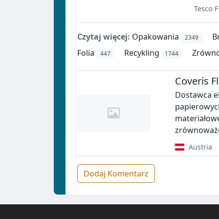
Tesco F
Czytaj więcej:
Opakowania
B
2349
Folia
Recykling
Zrówno
447
1744
Coveris F
Dostawca e
papierowych
materiałowe
zrównoważo
Austria
Dodaj Komentarz