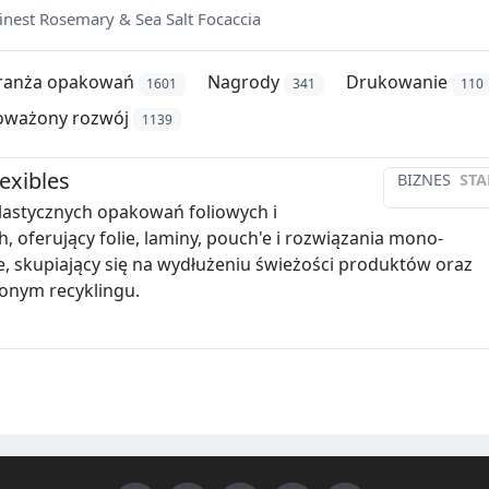
inest Rosemary & Sea Salt Focaccia
ranża opakowań
Nagrody
Drukowanie
1601
341
110
ważony rozwój
1139
lexibles
BIZNES
STA
lastycznych opakowań foliowych i
, oferujący folie, laminy, pouch'e i rozwiązania mono-
, skupiający się na wydłużeniu świeżości produktów oraz
nym recyklingu.