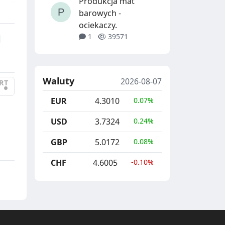
Produkcja mat
barowych -
ociekaczy.
1
39571
Waluty
2026-08-07
RT
•
EUR
4.3010
0.07%
USD
3.7324
0.24%
GBP
5.0172
0.08%
CHF
4.6005
-0.10%