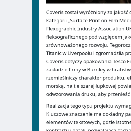
Coveris został wyróżniony za jakość
kategorii „Surface Print on Film M
Flexographic Industry Association U
fleksograficznego pod względem jako
zrównoważonego rozwoju. Tegoroczn
Titanic w Liverpoolu i zgromadziła p
Coveris dotyczy opakowania Tesco F
zakładzie firmy w Burnley w hrabstw
rzemieślniczy charakter produktu, 
morską, na tle szarej łupkowej pow
odwzorowania druku, aby przenieść 
Realizacja tego typu projektu wyma
Kluczowe znaczenie ma dokładny pas
elementów tekstowych, gdzie istotne
kontrastu i detali, pozwalająca zac