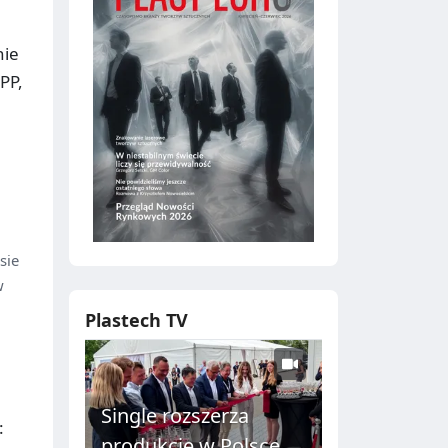
nie
PP,
sie
w
Plastech TV
Single rozszerza
:
produkcję w Polsce