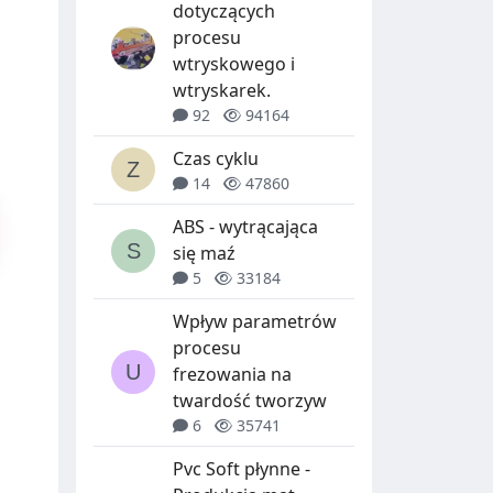
dotyczących
procesu
wtryskowego i
wtryskarek.
92
94164
Czas cyklu
14
47860
ABS - wytrącająca
się maź
5
33184
Wpływ parametrów
procesu
frezowania na
twardość tworzyw
6
35741
Pvc Soft płynne -