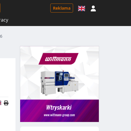
Logowanie
Reklama
racy
26
Wersja angielska