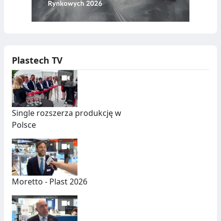
W
A
D
S
Ó
Z
W
T
Plastech TV
U
C
Z
Single rozszerza produkcję w
N
Polsce
Y
C
H
Moretto - Plast 2026