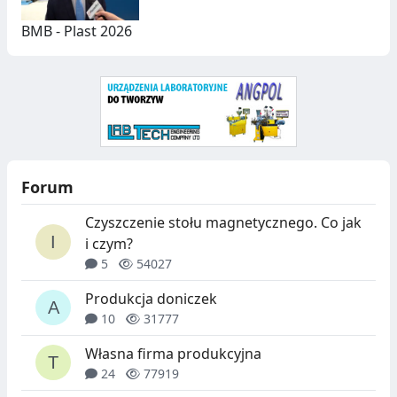
BMB - Plast 2026
Forum
Czyszczenie stołu magnetycznego. Co jak
i czym?
5
54027
Produkcja doniczek
10
31777
Własna firma produkcyjna
24
77919