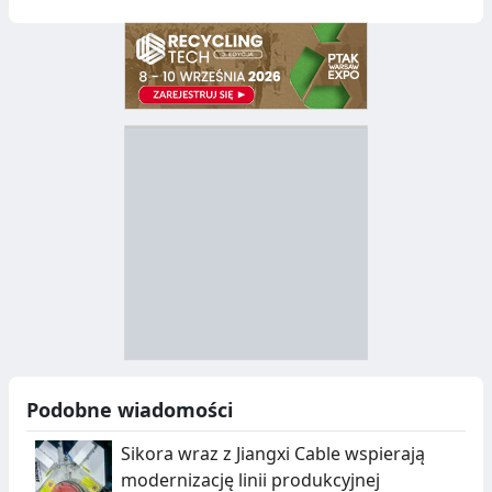
D
Z
B
Y
S
I
T
E
R
R
A
Y
N
B
U
I
Podobne wiadomości
C
E
Sikora wraz z Jiangxi Cable wspierają
J
,
modernizację linii produkcyjnej