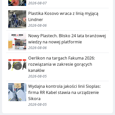
2026-08-07
A
S
E
Plastika Kosovo wraca z linią myjącą
Lindner
G
2026-08-06
R
Nowy Plastech. Blisko 24 lata branżowej
E
wiedzy na nowej platformie
G
2026-08-06
A
Oerlikon na targach Fakuma 2026:
rozwiązania w zakresie gorących
C
kanałów
J
2026-08-05
A
Wydajna kontrola jakości linii Sioplas:
,
firma RR Kabel stawia na urządzenie
Sikora
R
2026-08-05
E