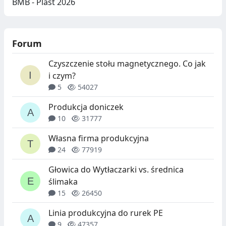
BMB - Plast 2026
Forum
Czyszczenie stołu magnetycznego. Co jak
i czym?
5
54027
Produkcja doniczek
10
31777
Własna firma produkcyjna
24
77919
Głowica do Wytłaczarki vs. średnica
ślimaka
15
26450
Linia produkcyjna do rurek PE
9
47357