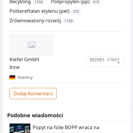
Recykling
Polipropylen (pp)
1744
415
Politereftalan etylenu (pet)
372
Zrównoważony rozwój
1139
Kiefel GmbH
BIZNES
START
•
Inne
Niemcy
Dodaj Komentarz
Podobne wiadomości
Popyt na folie BOPP wraca na