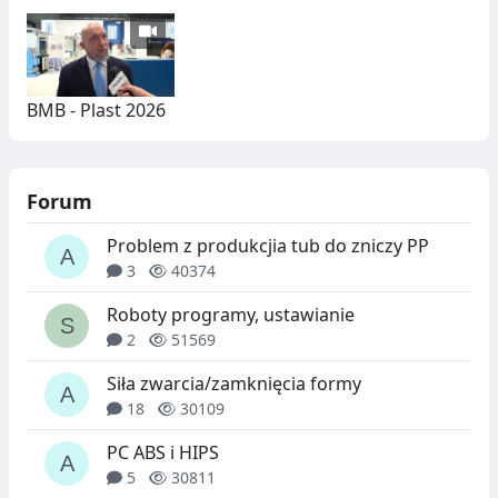
BMB - Plast 2026
Forum
Problem z produkcjia tub do zniczy PP
3
40374
Roboty programy, ustawianie
2
51569
Siła zwarcia/zamknięcia formy
18
30109
PC ABS i HIPS
5
30811