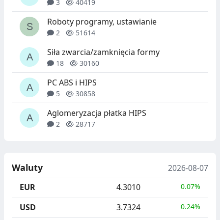
3
40419
Roboty programy, ustawianie
2
51614
Siła zwarcia/zamknięcia formy
18
30160
PC ABS i HIPS
5
30858
Aglomeryzacja płatka HIPS
2
28717
Waluty
2026-08-07
EUR
4.3010
0.07%
USD
3.7324
0.24%