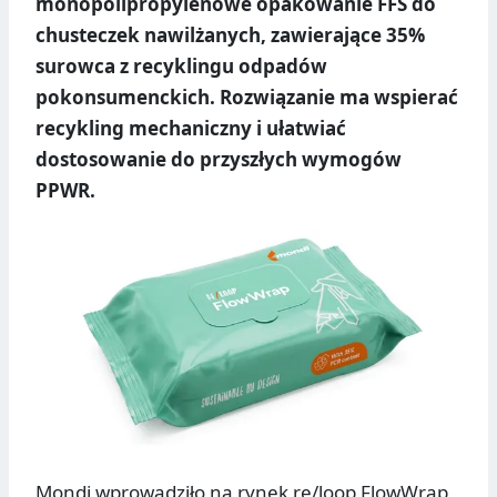
monopolipropylenowe opakowanie FFS do
chusteczek nawilżanych, zawierające 35%
surowca z recyklingu odpadów
pokonsumenckich. Rozwiązanie ma wspierać
recykling mechaniczny i ułatwiać
dostosowanie do przyszłych wymogów
PPWR.
Mondi wprowadziło na rynek re/loop FlowWrap,