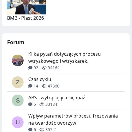
BMB - Plast 2026
Forum
Kilka pytań dotyczących procesu
wtryskowego i wtryskarek.
92
94164
Czas cyklu
14
47860
ABS - wytrącająca się maź
5
33184
Wpływ parametrów procesu frezowania
na twardość tworzyw
6
35741