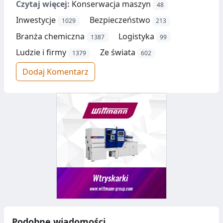
Czytaj więcej:
Konserwacja maszyn
48
Inwestycje
Bezpieczeństwo
1029
213
Branża chemiczna
Logistyka
1387
99
Ludzie i firmy
Ze świata
1379
602
Dodaj Komentarz
Podobne wiadomości