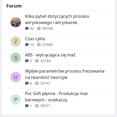
Forum
Kilka pytań dotyczących procesu
wtryskowego i wtryskarek.
92
94164
Czas cyklu
14
47860
ABS - wytrącająca się maź
5
33184
Wpływ parametrów procesu frezowania
na twardość tworzyw
6
35741
Pvc Soft płynne - Produkcja mat
barowych - ociekaczy.
1
39571