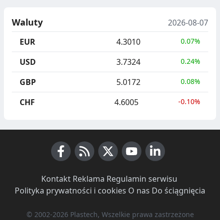
Waluty
2026-08-07
EUR
4.3010
0.07%
USD
3.7324
0.24%
GBP
5.0172
0.08%
CHF
4.6005
-0.10%
Facebook
RSS News
X (Twitter)
Youtube
LinkedIn
Kontakt
·
Reklama
·
Regulamin serwisu
·
Polityka prywatności i cookies
·
O nas
·
Do ściągnięcia
© 2002-2026 Plastech, Wszelkie prawa zastrzeżone