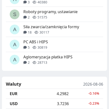
3
40380
Roboty programy, ustawianie
2
51575
Siła zwarcia/zamknięcia formy
18
30117
PC ABS i HIPS
5
30819
Aglomeryzacja płatka HIPS
2
28713
Waluty
2026-08-06
EUR
4.2982
-0.16%
USD
3.7236
-0.23%