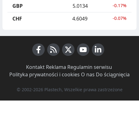
GBP
5.0134
-0.17%
CHF
4.6049
-0.07%
Facebook
RSS News
X (Twitter)
Youtube
LinkedIn
Kontakt
·
Reklama
·
Regulamin serwisu
·
Polityka prywatności i cookies
·
O nas
·
Do ściągnięcia
© 2002-2026 Plastech, Wszelkie prawa zastrzeżone