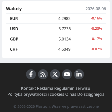
Waluty
2026-08-06
EUR
4.2982
-0.16%
USD
3.7236
-0.23%
GBP
5.0134
-0.17%
CHF
4.6049
-0.07%
Facebook
RSS News
X (Twitter)
Youtube
LinkedIn
Kontakt
·
Reklama
·
Regulamin serwisu
·
Polityka prywatności i cookies
·
O nas
·
Do ściągnięcia
© 2002-2026 Plastech, Wszelkie prawa zastrzeżone