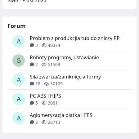
BMB - Plast 2026
Forum
Problem z produkcjia tub do zniczy PP
3
40374
Roboty programy, ustawianie
2
51569
Siła zwarcia/zamknięcia formy
18
30109
PC ABS i HIPS
5
30811
Aglomeryzacja płatka HIPS
2
28713