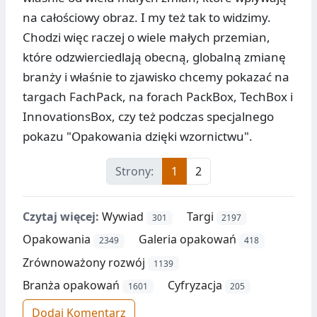
na całościowy obraz. I my też tak to widzimy.
Chodzi więc raczej o wiele małych przemian,
które odzwierciedlają obecną, globalną zmianę
branży i właśnie to zjawisko chcemy pokazać na
targach FachPack, na forach PackBox, TechBox i
InnovationsBox, czy też podczas specjalnego
pokazu "Opakowania dzięki wzornictwu".
Strony:
1
2
Czytaj więcej:
Wywiad
Targi
301
2197
Opakowania
Galeria opakowań
2349
418
Zrównoważony rozwój
1139
Branża opakowań
Cyfryzacja
1601
205
Dodaj Komentarz