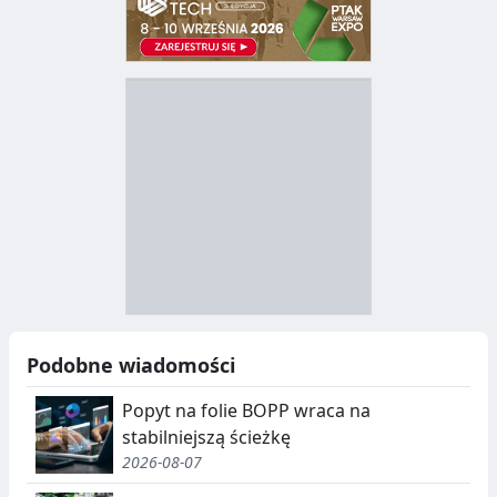
D
Z
B
Y
S
I
T
E
R
R
A
Y
N
B
U
I
Podobne wiadomości
C
E
Popyt na folie BOPP wraca na
J
,
stabilniejszą ścieżkę
2026-08-07
A
S