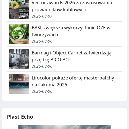
E
Vector awards 2026 za zastosowania
prowadników kablowych
G
2026-08-07
R
BASF zwiększa wykorzystanie OZE w
E
tworzywach
G
2026-08-06
A
Barmag i Object Carpet zatwierdzają
przędzę BICO BCF
C
2026-08-06
J
Lifocolor pokaże ofertę masterbatchy
A
na Fakuma 2026
,
2026-08-06
R
E
Plast Echo
C