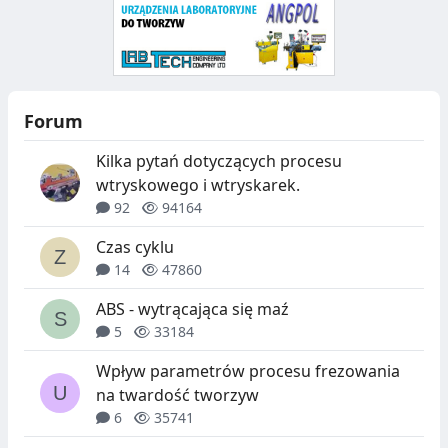
Forum
Kilka pytań dotyczących procesu
wtryskowego i wtryskarek.
92
94164
Czas cyklu
14
47860
ABS - wytrącająca się maź
5
33184
Wpływ parametrów procesu frezowania
na twardość tworzyw
6
35741