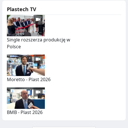
D
S
Ó
Z
Plastech TV
W
T
U
C
Single rozszerza produkcję w
Polsce
Z
N
Y
C
Moretto - Plast 2026
H
BMB - Plast 2026