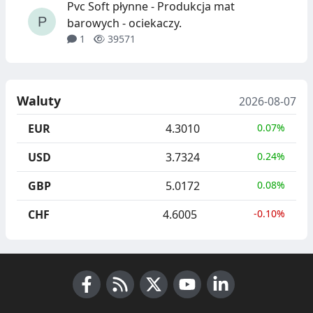
Pvc Soft płynne - Produkcja mat
barowych - ociekaczy.
1
39571
Waluty
2026-08-07
EUR
4.3010
0.07%
USD
3.7324
0.24%
GBP
5.0172
0.08%
CHF
4.6005
-0.10%
Facebook
RSS News
X (Twitter)
Youtube
LinkedIn