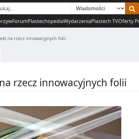
orzyw
Forum
Plastechopedia
Wydarzenia
Plastech TV
Oferty P
ekt na rzecz innowacyjnych folii
na rzecz innowacyjnych folii