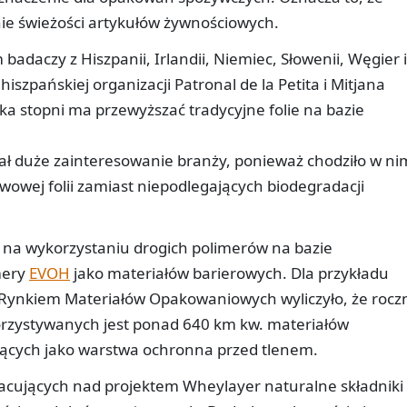
ie świeżości artykułów żywnościowych.
daczy z Hiszpanii, Irlandii, Niemiec, Słowenii, Węgier i
iszpańskiej organizacji Patronal de la Petita i Mitjana
ka stopni ma przewyższać tradycyjne folie na bazie
ł duże zainteresowanie branży, ponieważ chodziło w ni
owej folii zamiast niepodlegających biodegradacji
 na wykorzystaniu drogich polimerów na bazie
mery
EVOH
jako materiałów barierowych. Dla przykładu
Rynkiem Materiałów Opakowaniowych wyliczyło, że rocz
zystywanych jest ponad 640 km kw. materiałów
ących jako warstwa ochronna przed tlenem.
ujących nad projektem Wheylayer naturalne składniki