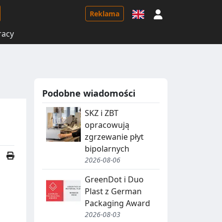
Logowanie
Reklama
racy
Podobne wiadomości
SKZ i ZBT
opracowują
zgrzewanie płyt
bipolarnych
2026-08-06
GreenDot i Duo
Plast z German
Packaging Award
2026-08-03