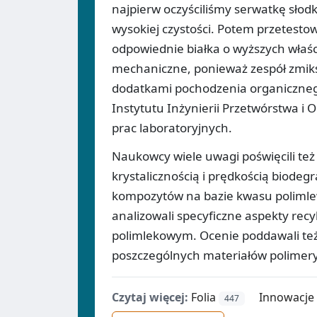
najpierw oczyściliśmy serwatkę słod
wysokiej czystości. Potem przetesto
odpowiednie białka o wyższych właśc
mechaniczne, ponieważ zespół zmiks
dodatkami pochodzenia organicznego
Instytutu Inżynierii Przetwórstwa i
prac laboratoryjnych.
Naukowcy wiele uwagi poświęcili t
krystalicznością i prędkością biode
kompozytów na bazie kwasu polimle
analizowali specyficzne aspekty re
polimlekowym. Ocenie poddawali też
poszczególnych materiałów polime
Czytaj więcej:
Folia
Innowacje
447