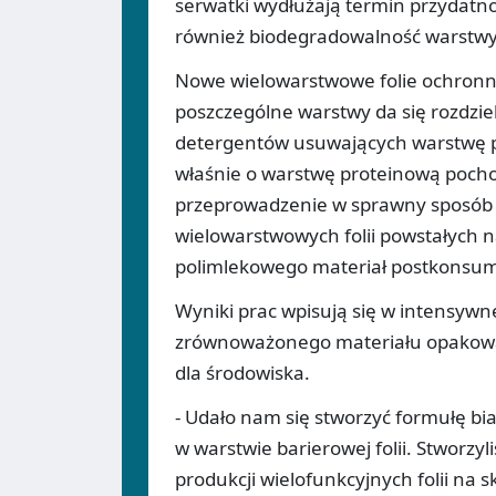
serwatki wydłużają termin przydatn
również biodegradowalność warstwy 
Nowe wielowarstwowe folie ochronne
poszczególne warstwy da się rozdzie
detergentów usuwających warstwę pro
właśnie o warstwę proteinową pochod
przeprowadzenie w sprawny sposób 
wielowarstwowych folii powstałych 
polimlekowego materiał postkonsu
Wyniki prac wpisują się w intensyw
zrównoważonego materiału opakowan
dla środowiska.
- Udało nam się stworzyć formułę b
w warstwie barierowej folii. Stworz
produkcji wielofunkcyjnych folii n