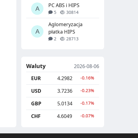
PC ABS i HIPS
5
30814
Aglomeryzacja
płatka HIPS
2
28713
Waluty
2026-08-06
EUR
4.2982
-0.16%
USD
3.7236
-0.23%
GBP
5.0134
-0.17%
CHF
4.6049
-0.07%