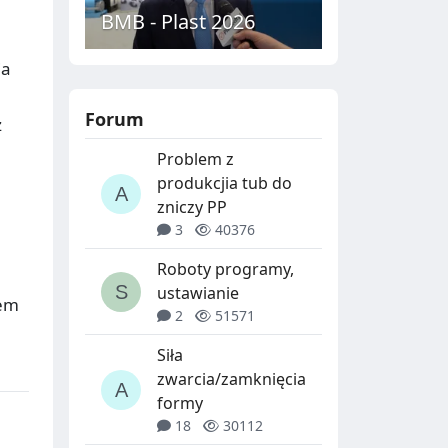
BMB - Plast 2026
ia
Forum
z
Problem z
produkcjia tub do
zniczy PP
3
40376
Roboty programy,
ustawianie
sem
2
51571
Siła
zwarcia/zamknięcia
formy
18
30112