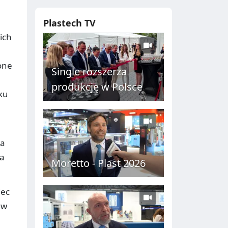
Plastech TV
ich
one
Single rozszerza
produkcję w Polsce
ku
ia
na
Moretto - Plast 2026
iec
 w