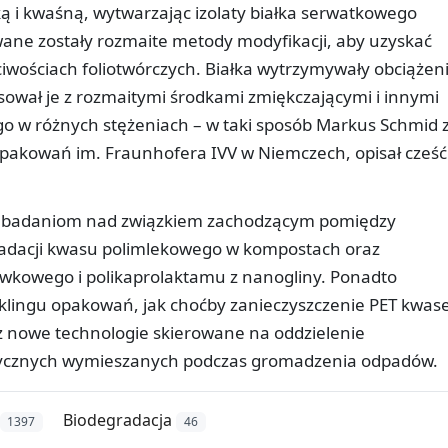
ką i kwaśną, wytwarzając izolaty białka serwatkowego
wane zostały rozmaite metody modyfikacji, aby uzyskać
iwościach foliotwórczych. Białka wytrzymywały obciążen
ował je z rozmaitymi środkami zmiękczającymi i innymi
 w różnych stężeniach – w taki sposób Markus Schmid 
 Opakowań im. Fraunhofera IVV w Niemczech, opisał cześć
eż badaniom nad związkiem zachodzącym pomiędzy
gradacji kwasu polimlekowego w kompostach oraz
wkowego i polikaprolaktamu z nanogliny. Ponadto
cyklingu opakowań, jak choćby zanieczyszczenie PET kwa
 nowe technologie skierowane na oddzielenie
rycznych wymieszanych podczas gromadzenia odpadów.
Biodegradacja
1397
46