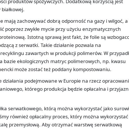
ości produktów spożywczych. Dodatkową korzyścią jest
białkowej.
 mają zachowywać dobrą odporność na gazy i wilgoć, a 
lić poprzez zwykłe mycie przy użyciu enzymatycznych
teinową. Istotną sprawą jest fakt, że folie są wzbogac
zącą z serwatki. Takie działanie pozwala na
recyklingu zawartych w produkcji polimerów. W przypad
na bazie ekologicznych matryc polimerowych, np. kwasu
mencki może zostać też poddany kompostowaniu.
ne działania podejmowane w Europie na rzecz opracowan
iowego, którego produkcja będzie opłacalna i przyjaz
iałka serwatkowego, którą można wykorzystać jako surow
yliśmy również opłacalny proces, który można wykorzystać
a skalę przemysłową. Aby otrzymać warstwę serwatkową