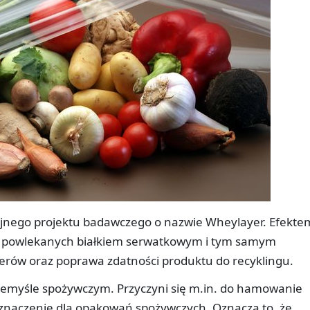
nijnego projektu badawczego o nazwie Wheylayer. Efekte
ii powlekanych białkiem serwatkowym i tym samym
merów oraz poprawa zdatności produktu do recyklingu.
zemyśle spożywczym. Przyczyni się m.in. do hamowanie
 znaczenie dla opakowań spożywczych. Oznacza to, że