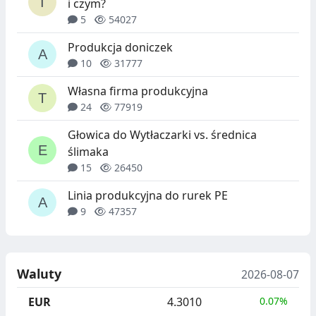
i czym?
5
54027
Produkcja doniczek
10
31777
Własna firma produkcyjna
24
77919
Głowica do Wytłaczarki vs. średnica
ślimaka
15
26450
Linia produkcyjna do rurek PE
9
47357
Waluty
2026-08-07
EUR
4.3010
0.07%