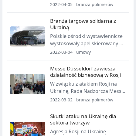
Polyolefins
2022-04-05
branża polimerów
Branża targowa solidarna z
Ukrainą
Polskie ośrodki wystawiennicze
wystosowały apel skierowany do
Światowego Stowarzyszenia
2022-03-04
umowy
Przemysłu Targowego (UFI)
dotyczący natychmiastowego
Messe Düsseldorf zawiesza
zawieszenia członkostwa w UFI
działalność biznesową w Rosji
wszystkich firm i organizacji
W związku z atakiem Rosji na
branży wystawienniczej
Ukrainę, Rada Nadzorcza Messe
pochodzących z Federacji
Düsseldorf GmbH podjęła
2022-03-02
branża polimerów
Rosyjskiej.
decyzję o zawieszeniu
działalności biznesowej grupy w
Skutki ataku na Ukrainę dla
Rosji do odwołania. Dotyczy to
sektora tworzyw
również działalności spółki
Agresja Rosji na Ukrainę
zależnej Messe Düsseldorf