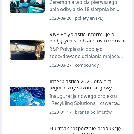
Ceremonia wbicia pierwszego
pala odbyła się 18 sierpnia br.
położonym około 8 tysięcy km
2020-08-20
polietylen (PE)
od Moskwy obwodzie amurskim,
R&P Polyplastic informuje o
podjętych środkach ostrożności
R&P Polyplastic podjęło
zdecydowane działania mające
na celu zapobieganie
2020-03-27
compoundy
rozprzestrzenianiu się
koronawirusa i ściśle
Interplastica 2020 otwiera
przestrzega wszystkich
tegoroczny sezon targowy
wytycznych Światowej
Inauguracja nowego projektu
Organizacji Zdrowia i właściwych
"Recykling Solutions", czwarta
organów rządowych.
edycja wystawy "3D fab + print",
2020-01-17
branża polimerów
forum "Polymer Plaza"
obejmujące koncepcje
Hurmak rozpocznie produkcję
zrównoważonego rozwoju - to