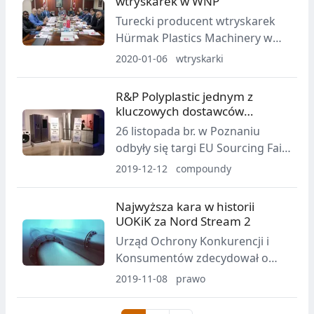
wtryskarek w WNP
wszystko czeka na
Turecki producent wtryskarek
zwiedzających targi interplastica
Hürmak Plastics Machinery w
2020.
tym roku rozpocznie produkcję
2020-01-06
wtryskarki
swoich maszyn w Rosji. 28
listopada 2019 podpisano 5-
R&P Polyplastic jednym z
letnią umowy na produkcję
kluczowych dostawców
maszyn Hurmaka na terenie
Samsunga
26 listopada br. w Poznaniu
WNP.
odbyły się targi EU Sourcing Fair
2019. To nowa inicjatywa
2019-12-12
compoundy
Samsung Electronics Poland
Manufacturing, w ramach której
Najwyższa kara w historii
do Polski zaproszono ponad 80
UOKiK za Nord Stream 2
firm - dostawców i producentów
Urząd Ochrony Konkurencji i
komponentów do sprzętu AGD z
Konsumentów zdecydował o
regionu EMEA.
nałożeniu najwyższej kary w
2019-11-08
prawo
swojej historii. Kwotę 172 mln zł
będzie musiała zapłacić firma