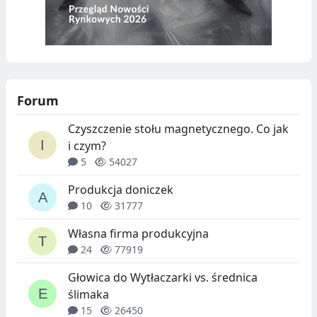
Forum
Czyszczenie stołu magnetycznego. Co jak
i czym?
5
54027
Produkcja doniczek
10
31777
Własna firma produkcyjna
24
77919
Głowica do Wytłaczarki vs. średnica
ślimaka
15
26450