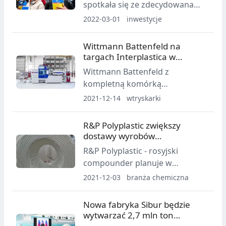
spotkała się ze zdecydowana
Moskwa.
reakcją krajów zachodnich.
2022-03-01
inwestycje
Błyskawicznie przygotowano
pakiet sankcji, który w dłuższym
Wittmann Battenfeld na
okresie pozwoli znacząco
targach Interplastica w
ograniczyć możliwości
Moskwie
Wittmann Battenfeld z
finansowania i konkurowania
kompletną komórką
Rosji w gospodarce
produkcyjną Wittmann 4.0 na
2021-12-14
wtryskarki
technologicznej XXI wieku.
targach Interplastica w
Moskwie.
R&P Polyplastic zwiększy
dostawy wyrobów
wzmocnionych włóknem
R&P Polyplastic - rosyjski
szklanym
compounder planuje w
najbliższych miesiącach
2021-12-03
branża chemiczna
zwiększyć dostawy wyrobów
wzmocnionych włóknem
Nowa fabryka Sibur będzie
szklanym zarówno na rynek
wytwarzać 2,7 mln ton
krajowy, jak i europejski.
poliolefin rocznie