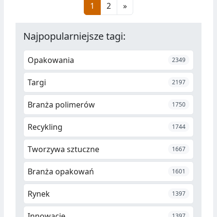
1
2
»
zaangażowana w budowę
gazociągu Nord Stream 2.
Najpopularniejsze tagi:
Opakowania
2349
Targi
2197
Branża polimerów
1750
Recykling
1744
Tworzywa sztuczne
1667
Branża opakowań
1601
Rynek
1397
Innowacje
1397