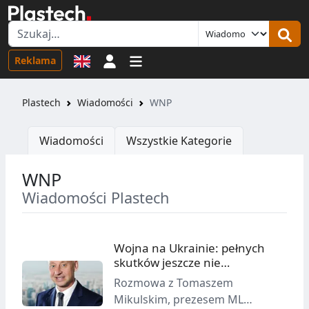
Logowanie
Reklama
Plastech
Wiadomości
WNP
Wiadomości
Wszystkie Kategorie
WNP
Wiadomości Plastech
Wojna na Ukrainie: pełnych
skutków jeszcze nie
odczuwamy
Rozmowa z Tomaszem
Mikulskim, prezesem ML