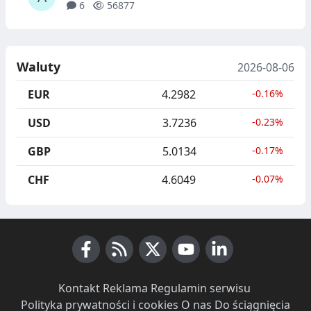
6
56877
Waluty
2026-08-06
EUR
4.2982
-0.16%
USD
3.7236
-0.23%
GBP
5.0134
-0.17%
CHF
4.6049
-0.07%
Facebook
RSS News
X (Twitter)
Youtube
LinkedIn
Kontakt
·
Reklama
·
Regulamin serwisu
·
Polityka prywatności i cookies
·
O nas
·
Do ściągnięcia