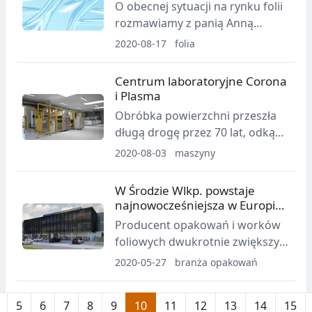
O obecnej sytuacji na rynku folii
rozmawiamy z panią Anną
Radoń-Cholewą, dyrektorem
2020-08-17
folia
zarządzającym Zakładu
Produkcji Folii Efekt Plus.
Centrum laboratoryjne Corona
i Plasma
Obróbka powierzchni przeszła
długą drogę przez 70 lat, odkąd
Verner Eisby, założyciel
2020-08-03
maszyny
Vetaphone, wynalazł i rozwinął
technikę znaną obecnie na całym
W Środzie Wlkp. powstaje
świecie jako koronowanie.
najnowocześniejsza w Europie
fabryka opakowań
Producent opakowań i worków
foliowych dwukrotnie zwiększy
swoje powierzchnie produkcyjne
2020-05-27
branża opakowań
i magazynowe. Nowe obiekty w
Środzie Wielkopolskiej dla firmy
5
6
7
8
9
10
11
12
13
14
15
Polipak wybuduje W.P.I.P,