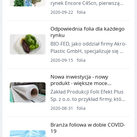
rynek Encore C45cn, pierwszą
neutralną pod względem emisji
2020-09-22
folia
dwutlenku węgla* folię do
etykietowania BOPP. Posiadająca
Odpowiednia folia dla każdego
certyfikat ISCC Encore C45cn
rynku
przyczyni się do zmniejszenia
BIO-FED, jako oddział firmy Akro-
śladu węglowego i ograniczenia
Plastic GmbH, specjalizuje się w
korzystania z zasobów
produkcji innowacyjnych bio-
2020-09-15
folia
kopalnych.
kompoundów pod kątem
praktycznych zastosowań.
Nowa inwestycja - nowy
produkt - większe moce
produkcyjne w Efekt Plus
Zakład Produkcji Folii Efekt Plus
Sp. z o.o. to przykład firmy, która
z myślą o klientach i spełnianiu
2020-08-31
folia
ich oczekiwań, stale inwestuje w
rozwój i wprowadza nowe
Branża foliowa w dobie COVID-
innowacyjne produkty.
19