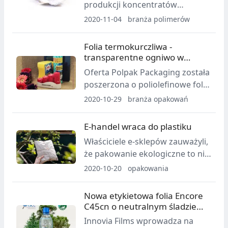
produkcji koncentratów
barwiących, wprowadziła na
2020-11-04
branża polimerów
rynek PEARL 368,
wysokowydajny organiczny
Folia termokurczliwa -
koncentrat barwiący do kawitacji
transparentne ogniwo w
przeznaczony do tworzenia
łańcuchu elementów
Oferta Polpak Packaging została
wysokiej jakości etykiet i
opakowań
poszerzona o poliolefinowe folie
nieprzezroczystych białych
termokurczliwe.
2020-10-29
branża opakowań
opakowań BOPP.
E-handel wraca do plastiku
Właściciele e-sklepów zauważyli,
że pakowanie ekologiczne to nie
tylko zawijanie wszystkiego w
2020-10-20
opakowania
papier, aby za wszelką cenę
zastąpić plastik. Zamiast tego
Nowa etykietowa folia Encore
starają się ograniczyć całkowity
C45cn o neutralnym śladzie
ślad ekologiczny.
węglowym
Innovia Films wprowadza na