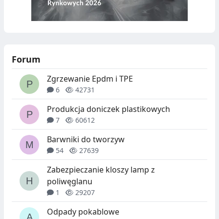
Forum
Zgrzewanie Epdm i TPE
6
42731
Produkcja doniczek plastikowych
7
60612
Barwniki do tworzyw
54
27639
Zabezpieczanie kloszy lamp z
poliwęglanu
1
29207
Odpady pokablowe