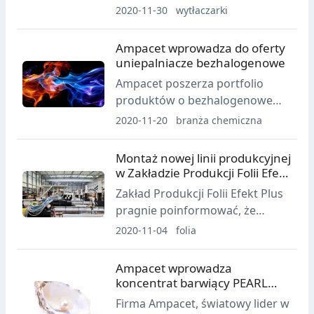
GG Plast dostarcza na rynki
2020-11-30
wytłaczarki
Europy Środkowo - Wschodniej
maszyny i urządzenia do
Ampacet wprowadza do oferty
przetwórstwa tworzyw
uniepalniacze bezhalogenowe
sztucznych produkcji
Ampacet poszerza portfolio
renomowanych tajwańskich
produktów o bezhalogenowe
producentów.
uniepalniacze Halofree 709 i
2020-11-20
branża chemiczna
Halofree 229.
Montaż nowej linii produkcyjnej
w Zakładzie Produkcji Folii Efekt
Plus
Zakład Produkcji Folii Efekt Plus
pragnie poinformować, że
ruszyły prace związane z
2020-11-04
folia
montażem nowej linii
technologicznej. Moce
Ampacet wprowadza
produkcyjne nowej inwestycji
koncentrat barwiący PEARL
będą wynosić 20 tys. ton rocznie.
368
Firma Ampacet, światowy lider w