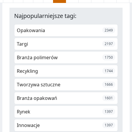
generalny wykonawca z
Poznania.
Najpopularniejsze tagi:
Opakowania
2349
Targi
2197
Branża polimerów
1750
Recykling
1744
Tworzywa sztuczne
1666
Branża opakowań
1601
Rynek
1397
Innowacje
1397