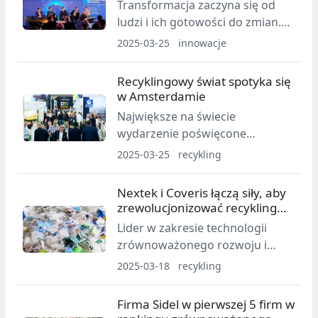
Transformacja zaczyna się od
ludzi i ich gotowości do zmian.
Technologie cyfrowe są
2025-03-25
innowacje
niezbędne do przyspieszenia
innowacyjności i kształtowania
Recyklingowy świat spotyka się
zrównoważonego przemysłu
w Amsterdamie
przyszłości.
Największe na świecie
wydarzenie poświęcone
recyklingowi tworzyw
2025-03-25
recykling
sztucznych – Plastics Recycling
Show Europe – odbędzie się już
Nextek i Coveris łączą siły, aby
w przyszłym tygodniu w RAI
zrewolucjonizować recykling
Amsterdam, w dniach 1–2
mechaniczny do produkcji folii
Lider w zakresie technologii
kwietnia.
zrównoważonego rozwoju i
ekspert w temacie elastycznych
2025-03-18
recykling
opakowań, czyli firmy Nextek i
Coveris, ogłosiły dziś nawiązanie
Firma Sidel w pierwszej 5 firm w
współpracy w celu transformacji