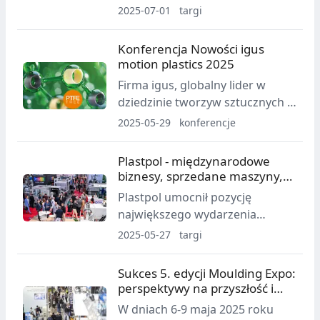
zaplanowaną na 4-7 listopada
2025-07-01
targi
2025 roku w Rimini Expo Centre
we Włoszech, Italian Exhibition
Konferencja Nowości igus
Group promuje trzy
motion plastics 2025
międzynarodowe przystanki,
Firma igus, globalny lider w
które mają na celu przybliżenie
dziedzinie tworzyw sztucznych w
tematów, technologii i
ruchu, po raz kolejny wyznaczył
2025-05-29
konferencje
możliwości współpracy w
nowe standardy innowacji i
kluczowych sektorach
zrównoważonego rozwoju,
Plastpol - międzynarodowe
transformacji ekologicznej.
prezentując aż 277 nowych
biznesy, sprzedane maszyny,
produktów podczas konferencji
efektywne rozmowy
Plastpol umocnił pozycję
Nowości igus motion plastics
największego wydarzenia
2025.
branżowego w Europie
2025-05-27
targi
Środkowej. Przez cztery dni w
Targach Kielce prezentowane
Sukces 5. edycji Moulding Expo:
były maszyny, technologie,
perspektywy na przyszłość i
surowce i usługi do
polski akcent
W dniach 6-9 maja 2025 roku
przetwórstwa tworzyw