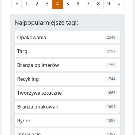
«
1
2
3
4
5
6
7
8
9
»
Najpopularniejsze tagi:
Opakowania
2349
Targi
2197
Branża polimerów
1750
Recykling
1744
Tworzywa sztuczne
1666
Branża opakowań
1601
Rynek
1397
Innowacje
1397