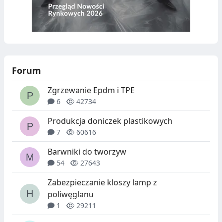
Forum
Zgrzewanie Epdm i TPE
6
42734
Produkcja doniczek plastikowych
7
60616
Barwniki do tworzyw
54
27643
Zabezpieczanie kloszy lamp z
poliwęglanu
1
29211