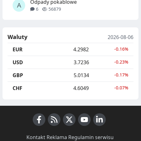
Odpady pokablowe
6
56879
Waluty
2026-08-06
EUR
4.2982
-0.16%
USD
3.7236
-0.23%
GBP
5.0134
-0.17%
CHF
4.6049
-0.07%
Facebook
RSS News
X (Twitter)
Youtube
LinkedIn
Kontakt
·
Reklama
·
Regulamin serwisu
·