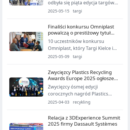
odbyła się piąta edycja targów
sztucznych i gumy.
Moulding Expo - jednego z
2025-05-15
targi
najważniejszych europejskich
wydarzeń branży narzędziowej,
Finaliści konkursu Omniplast
modelarskiej i formierskiej.
powalczą o prestiżowy tytuł
Pomimo wyzwań rynkowych i
podczas targów Plastpol
10 uczestników konkursu
zmieniających się warunków
Omniplast, który Targi Kielce i
gospodarczych, targi
serwis tworzywa.pl organizują w
2025-05-09
targi
potwierdziły swoją pozycję jako
ramach targów Plastpol, zmierzy
kluczowe miejsce spotkań dla
się z finałowym testem już 20
Zwycięzcy Plastics Recycling
branży.
maja. Laureatów poznamy
Awards Europe 2025 ogłoszeni
podczas gali Platinum Plast 21
podczas PRS Europe
Zwycięzcy ósmej edycji
maja.
corocznych nagród Plastics
Recycling Awards Europe zostali
2025-04-03
recykling
ogłoszeni dzisiaj podczas
Plastics Recycling Show Europe
Relacja z 3DExperience Summit
w Amsterdamie.
2025 firmy Dassault Systèmes