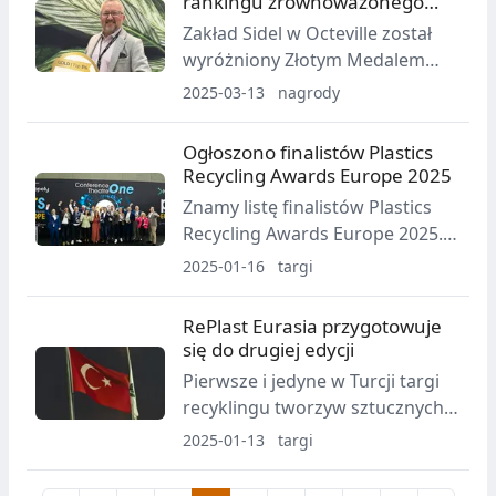
rankingu zrównoważonego
recyklingu mechanicznego folii
rozwoju EcoVadis
Zakład Sidel w Octeville został
elastycznych.
wyróżniony Złotym Medalem
przez ekspertów ds.
2025-03-13
nagrody
zrównoważonego rozwoju
EcoVadis po kompleksowym
Ogłoszono finalistów Plastics
przeglądzie strategii łańcucha
Recycling Awards Europe 2025
dostaw zarówno na poziomie
Znamy listę finalistów Plastics
lokalnym, jak i korporacyjnym.
Recycling Awards Europe 2025.
Zwycięzcy zostaną ogłoszeni
2025-01-16
targi
podczas PRS Europe w
Amsterdamie 2 kwietnia
RePlast Eurasia przygotowuje
się do drugiej edycji
Pierwsze i jedyne w Turcji targi
recyklingu tworzyw sztucznych
przygotowują się do drugiej
2025-01-13
targi
edycji