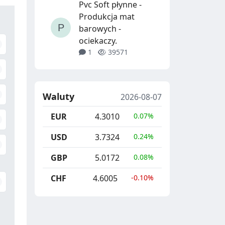
Pvc Soft płynne -
Produkcja mat
barowych -
ociekaczy.
1
39571
Waluty
2026-08-07
EUR
4.3010
0.07%
USD
3.7324
0.24%
GBP
5.0172
0.08%
CHF
4.6005
-0.10%