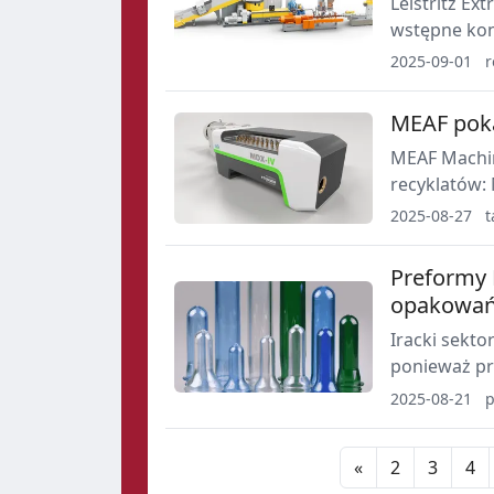
Leistritz Ex
wstępne kon
kompaundow
2025-09-01
r
stopieniu w
na wymagani
MEAF poka
testowej o w
MEAF Machin
recyklatów:
dezodoryzacj
2025-08-27
t
2025.
Preformy 
opakowa
Iracki sekt
ponieważ pr
nadających s
2025-08-21
p
konsumpcji 
przyspiesza
«
2
3
4
artykułów 