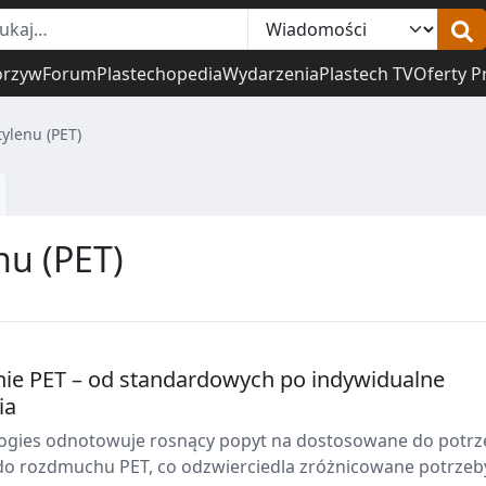
orzyw
Forum
Plastechopedia
Wydarzenia
Plastech TV
Oferty P
tylenu (PET)
nu (PET)
e PET – od standardowych po indywidualne
ia
ogies odnotowuje rosnący popyt na dostosowane do potrz
do rozdmuchu PET, co odzwierciedla zróżnicowane potrzeb