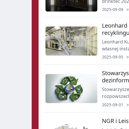
drinktec 20
nagrzewanie 
2025-09-09
r
pracę linii.
Leonhard 
recykling
Leonhard Ku
własnej inst
w siedzibie 
2025-09-05
r
energetyczn
pojazdów el
Stowarzys
dezinform
Stowarzysze
rozpowszech
Polsce. Imp
2025-09-01
r
kwestionowa
NGR i Lei