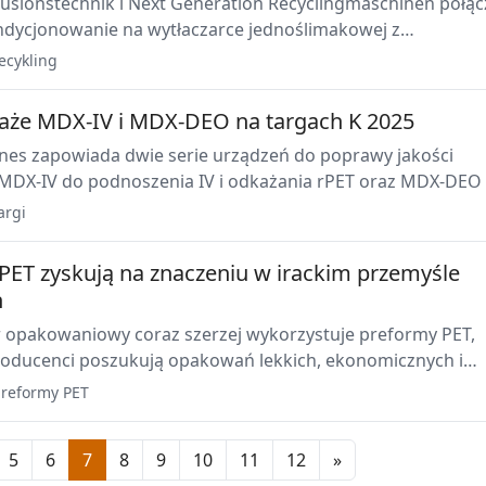
trusionstechnik i Next Generation Recyclingmaschinen połąc
dycjonowanie na wytłaczarce jednoślimakowej z
aniem na wytłaczarce dwuślimakowej, aby w jednym
ecykling
ytwarzać wysokiej jakości regranulat. Współpraca odpowia
a jakościowe wynikające z PPWR i jest prezentowana na lin
że MDX-IV i MDX-DEO na targach K 2025
ydajności 300–500 kg/h w Austrii.
es zapowiada dwie serie urządzeń do poprawy jakości
 MDX-IV do podnoszenia IV i odkażania rPET oraz MDX-DEO
i i odkażania PP, PE i PS. Premiery zaplanowano na targi K
argi
PET zyskują na znaczeniu w irackim przemyśle
ń
or opakowaniowy coraz szerzej wykorzystuje preformy PET,
oducenci poszukują opakowań lekkich, ekonomicznych i
ię do recyklingu. Rosnąca produkcja lokalna, wzrost
reformy PET
oraz oczekiwania w zakresie zrównoważonego rozwoju
ją popyt w segmentach napojów, żywności, farmaceutyków 
5
6
7
8
9
10
11
12
»
gospodarstwa domowego.