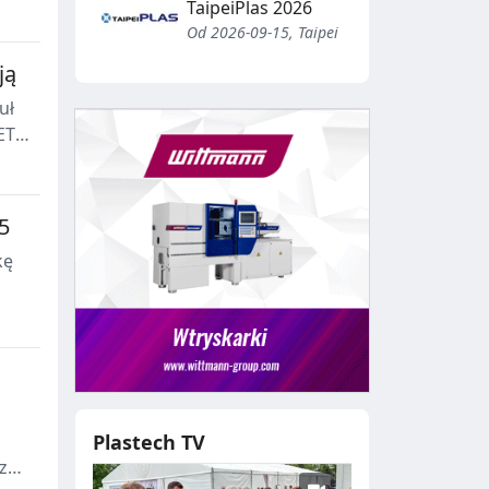
TaipeiPlas 2026
Od 2026-09-15, Taipei
ją
uł
ET
w
5
kę
ch
jąc
Plastech TV
z