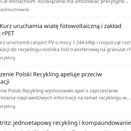
25 w Monachium. Rozwiązanie ma umożliwiać precyzyjne
preform PET i rPET, redukcję masy butelek oraz stabilną
ozdmuchiwarki
Kurz uruchamia wiatę fotowoltaiczną i zakład
u rPET
rz uruchomił carport PV o mocy 1 244 kWp i rozpoczął roz
alacji do recyklingu nośnika folii transferowej na granulat r
w Fürth. System PV zasili znaczną część potrzeb
ecykling
ych zakładu recyklingu i obejmuje 32 punkty ładowania
ektrycznych.
zenie Polski Recykling apeluje przeciw
acji
nie Polski Recykling wystosowało apel o zaprzestanie
niania nieprawdziwych informacji na temat recyklingu w
ulsem była publikacja odcinka videopodcastu, w którym
ecykling
no sens recyklingu butelek PET i segregacji odpadów.
stritz: jednoetapowy recykling i kompaundowanie