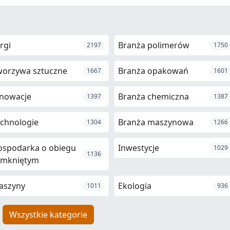
rgi
Branża polimerów
2197
1750
worzywa sztuczne
Branża opakowań
1667
1601
nowacje
Branża chemiczna
1397
1387
chnologie
Branża maszynowa
1304
1266
ospodarka o obiegu
Inwestycje
1029
1136
amkniętym
aszyny
Ekologia
1011
936
Wszystkie kategorie