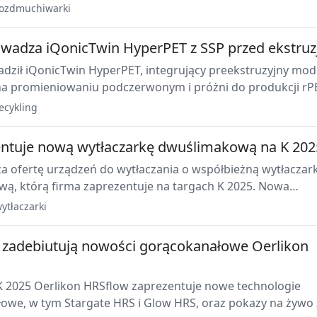
runkowania lokalne. Firma zaprezentuje rozwiązania
ozdmuchiwarki
e na zamówienie podczas K 2025 w Düsseldorfie.
adza iQonicTwin HyperPET z SSP przed ekstruz
ził iQonicTwin HyperPET, integrujący preekstruzyjny mod
na promieniowaniu podczerwonym i próżni do produkcji rP
z żywnością, ze stabilną IV, spójną barwą i niskim AA przy
ecykling
użyciu energii. Rozwiązanie zadebiutuje na targach K 2025 
.
ntuje nową wytłaczarkę dwuślimakową na K 202
a ofertę urządzeń do wytłaczania o współbieżną wytłaczar
ą, którą firma zaprezentuje na targach K 2025. Nowa
 dwuślimakowa jest przeznaczona do aplikacji wymagający
ytłaczarki
ajności w przetwórstwie poliolefin i poliestrów, uzupełnia
chnologii folii wylewanych SML.
 zadebiutują nowości gorącokanałowe Oerlikon
K 2025 Oerlikon HRSflow zaprezentuje nowe technologie
owe, w tym Stargate HRS i Glow HRS, oraz pokazy na żywo 