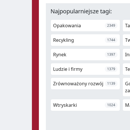
Najpopularniejsze tagi:
Opakowania
Ta
2349
Recykling
T
1744
Rynek
In
1397
Ludzie i firmy
Te
1379
Zrównoważony rozwój
G
1139
z
Wtryskarki
M
1024