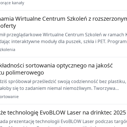
 Demonstracje obejmą zastosowania motoryzacyjne,
orące kanały
 i medyczne, z naciskiem na czas cyklu, jakość powierzchn
 form wielogniazdowych.
amia Wirtualne Centrum Szkoleń z rozszerzony
oferty
ił przeglądarkowe Wirtualne Centrum Szkoleń w ramach 
ając interaktywne moduły dla puszek, szkła i PET. Program
aukę w indywidualnym tempie na cyfrowych bliźniakach i je
zkolenia
 komercyjnie; planowane są kolejne treści i wersje językow
ładności sortowania optycznego na jakość
tu polimerowego
ziś spróbował prześledzić swoją codzienność bez plastiku,
ałoby się to zadaniem niemal niemożliwym. Tworzywa
ły się tak wszechobecne, że trudno zauważyć, jak szybko z
ortowanie
 codziennego użytku zamieniają się w odpady.
aże technologię EvoBLOW Laser na drinktec 2025
iada prezentację technologii EvoBLOW Laser podczas targ