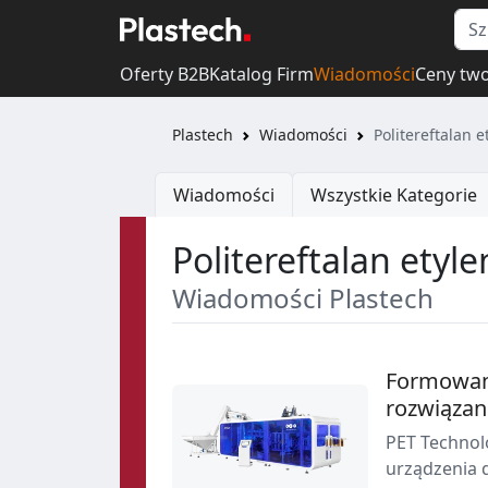
Oferty B2B
Katalog Firm
Wiadomości
Ceny tw
Plastech
Wiadomości
Politereftalan e
Wiadomości
Wszystkie Kategorie
Politereftalan etyle
Wiadomości Plastech
Formowani
rozwiązan
PET Technol
urządzenia 