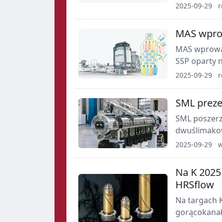
rynku i uwa
2025-09-29
r
inżynierski
MAS wprow
MAS wprowad
SSP oparty 
do kontaktu 
2025-09-29
r
mniejszym z
Düsseldorfie
SML preze
SML poszerz
dwuślimakow
wytłaczarka
2025-09-29
w
wysokich wyd
portfolio te
Na K 2025
HRSflow
Na targach 
gorącokanał