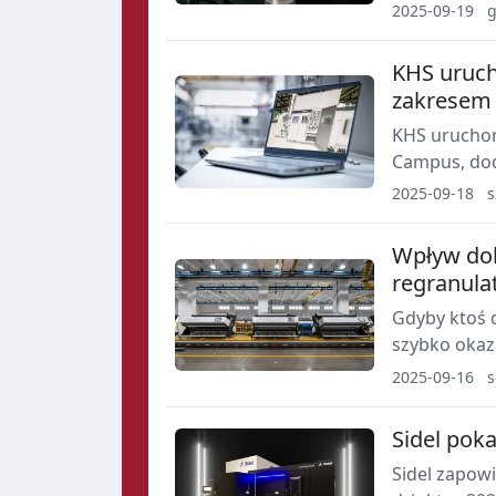
partnerami.
2025-09-19
g
opakowaniowe
efektywność
KHS uruch
zakresem 
KHS uruchom
Campus, dod
umożliwia n
2025-09-18
s
już dostępny
Wpływ dok
regranula
Gdyby ktoś d
szybko okaz
sztuczne sta
2025-09-16
s
przedmiotów
Sidel pok
Sidel zapow