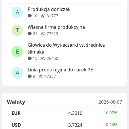
Produkcja doniczek
10
31777
Własna firma produkcyjna
24
77919
Głowica do Wytłaczarki vs. średnica
ślimaka
15
26450
Linia produkcyjna do rurek PE
9
47357
Waluty
2026-08-07
EUR
4.3010
0.07%
USD
3.7324
0.24%