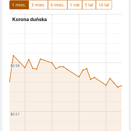
1 mies.
3 mies.
6 mies.
1 rok
5 lat
10 lat
Korona duńska
Korona duńska
$0.58
$0.58
$0.57
$0.57