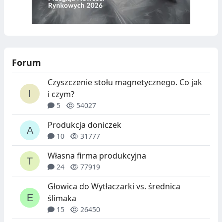
Forum
Czyszczenie stołu magnetycznego. Co jak
i czym?
5
54027
Produkcja doniczek
10
31777
Własna firma produkcyjna
24
77919
Głowica do Wytłaczarki vs. średnica
ślimaka
15
26450