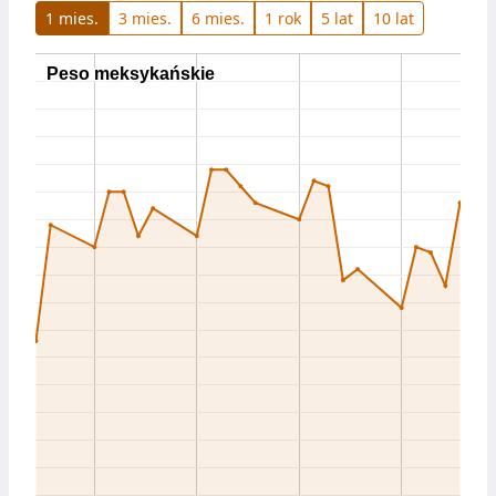
1 mies.
3 mies.
6 mies.
1 rok
5 lat
10 lat
Peso meksykańskie
Peso meksykańskie