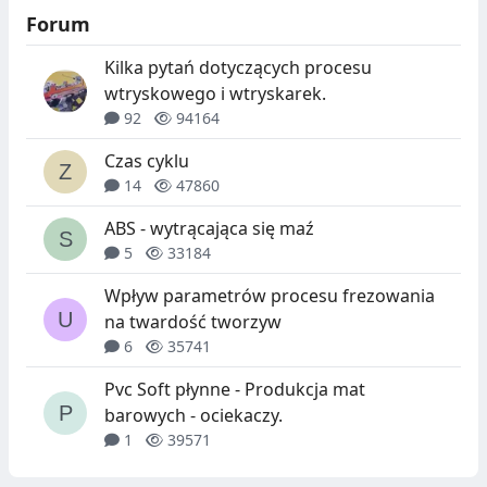
Forum
Kilka pytań dotyczących procesu
wtryskowego i wtryskarek.
92
94164
Czas cyklu
14
47860
ABS - wytrącająca się maź
5
33184
Wpływ parametrów procesu frezowania
na twardość tworzyw
6
35741
Pvc Soft płynne - Produkcja mat
barowych - ociekaczy.
1
39571