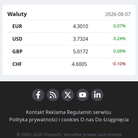
Waluty
2026-08-07
EUR
4.3010
0.07%
USD
3.7324
0.24%
GBP
5.0172
0.08%
CHF
4.6005
-0.10%
Facebook
RSS News
X (Twitter)
Youtube
LinkedIn
Kontakt
·
Reklama
·
Regulamin serwisu
·
Polityka prywatności i cookies
·
O nas
·
Do ściągnięcia
© 2002-2026 Plastech, Wszelkie prawa zastrzeżone