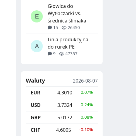
Głowica do
Wytłaczarki vs.
średnica ślimaka
15
26450
Linia produkcyjna
do rurek PE
9
47357
Waluty
2026-08-07
EUR
4.3010
0.07%
USD
3.7324
0.24%
GBP
5.0172
0.08%
CHF
4.6005
-0.10%