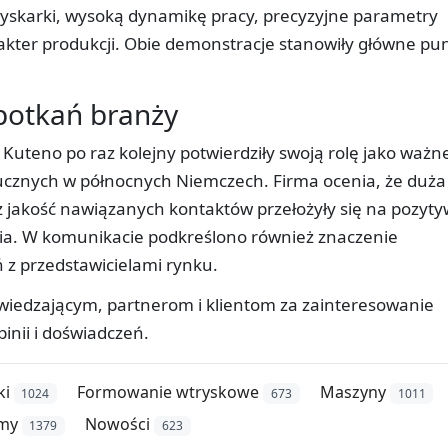
yskarki, wysoką dynamikę pracy, precyzyjne parametry
kter produkcji. Obie demonstracje stanowiły główne pu
potkań branży
Kuteno po raz kolejny potwierdziły swoją rolę jako ważn
ucznych w północnych Niemczech. Firma ocenia, że duża
z jakość nawiązanych kontaktów przełożyły się na pozyt
ia. W komunikacie podkreślono również znaczenie
z przedstawicielami rynku.
dwiedzającym, partnerom i klientom za zainteresowanie
nii i doświadczeń.
ki
Formowanie wtryskowe
Maszyny
1024
673
1011
rmy
Nowości
1379
623