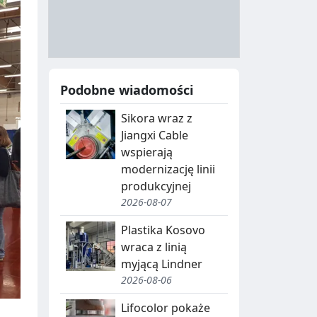
A
Y
N
B
U
I
C
E
Podobne wiadomości
J
,
Sikora wraz z
A
S
Jiangxi Cable
E
wspierają
G
modernizację linii
produkcyjnej
R
2026-08-07
E
Plastika Kosovo
G
wraca z linią
myjącą Lindner
A
2026-08-06
C
Lifocolor pokaże