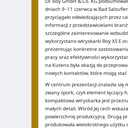
Dr. Boy GmbH & Co. KG podsumowała 
dniach 9–11 czerwca w Bad Salzuflen
przyciągało odwiedzających przez ca
informacji z przedstawicielami bran
szczególne zainteresowanie wzbudzi
wykorzystano wtryskarki Boy XS E or
prezentując konkretne zastosowania 
pracy oraz efektywności wykorzystan
na Kuteno była okazją do przeprow
nowych kontaktów, które mogą stać 
W centrum prezentacji znalazła się 
zwany spork, czyli element łączący fu
kompaktowa wtryskarka jest przezn
małych detali. Wśród jej cech wskaz
powierzchnię produkcyjną. Drugą pr
produkowała wielokrotnego użytku 