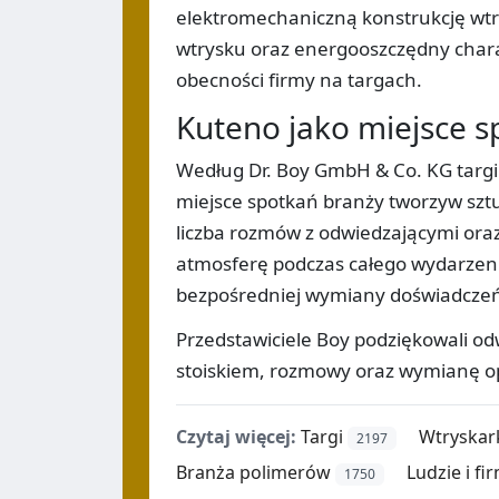
elektromechaniczną konstrukcję wtr
wtrysku oraz energooszczędny chara
obecności firmy na targach.
Kuteno jako miejsce s
Według Dr. Boy GmbH & Co. KG targi 
miejsce spotkań branży tworzyw szt
liczba rozmów z odwiedzającymi ora
atmosferę podczas całego wydarzen
bezpośredniej wymiany doświadczeń 
Przedstawiciele Boy podziękowali o
stoiskiem, rozmowy oraz wymianę opi
Czytaj więcej:
Targi
Wtryskar
2197
Branża polimerów
Ludzie i fi
1750