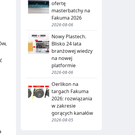
J
ofertę
A
masterbatchy na
Fakuma 2026
,
2026-08-06
R
Nowy Plastech.
E
ów,
Blisko 24 lata
C
branżowej wiedzy
na nowej
Y
ć
platformie
K
2026-08-06
O
L
Oerlikon na
D
I
targach Fakuma
2026: rozwiązania
N
B
w zakresie
G
I
gorących kanałów
2026-08-05
O
T
a
W
R