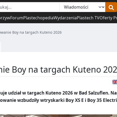
orzyw
Forum
Plastechopedia
Wydarzenia
Plastech TV
Oferty P
owanie Boy na targach Kuteno 2026
ie Boy na targach Kuteno 20
e udział w targach Kuteno 2026 w Bad Salzuflen. Na
owanie wzbudziły wtryskarki Boy XS E i Boy 35 Electr