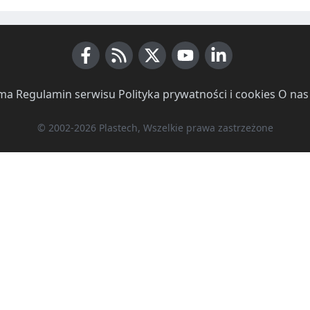
Facebook
RSS News
X (Twitter)
Youtube
LinkedIn
ma
·
Regulamin serwisu
·
Polityka prywatności i cookies
·
O nas
© 2002-2026 Plastech, Wszelkie prawa zastrzeżone