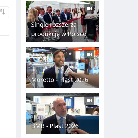
C
RT
•
H
Single rozszerza
produkcję w Polsce
Moretto - Plast 2026
BMB - Plast 2026