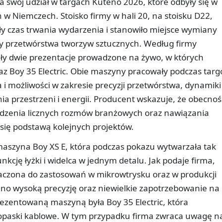
swój udział w targach Kuteno 2026, które odbyły się w
 w Niemczech. Stoisko firmy w hali 20, na stoisku D22,
ły czas trwania wydarzenia i stanowiło miejsce wymiany
ży przetwórstwa tworzyw sztucznych. Według firmy
ły dwie prezentacje prowadzone na żywo, w których
az Boy 35 Electric. Obie maszyny pracowały podczas targ
i możliwości w zakresie precyzji przetwórstwa, dynamiki
ia przestrzeni i energii. Producent wskazuje, że obecnoś
adzenia licznych rozmów branżowych oraz nawiązania
się podstawą kolejnych projektów.
maszyna Boy XS E, która podczas pokazu wytwarzała tak
nkcję łyżki i widelca w jednym detalu. Jak podaje firma,
aczona do zastosowań w mikrowtrysku oraz w produkcji
ano wysoką precyzję oraz niewielkie zapotrzebowanie na
ezentowaną maszyną była Boy 35 Electric, która
opaski kablowe. W tym przypadku firma zwraca uwagę n