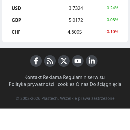
USD
3.7324
0.24%
GBP
5.0172
0.08%
CHF
4.6005
-0.10%
Facebook
RSS News
X (Twitter)
Youtube
LinkedIn
Kontakt
·
Reklama
·
Regulamin serwisu
·
Polityka prywatności i cookies
·
O nas
·
Do ściągnięcia
© 2002-2026 Plastech, Wszelkie prawa zastrzeżone