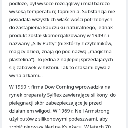
podłoże, był wysoce rozciągliwy i miał bardzo
wysoką temperaturę topnienia. Substancja nie
posiadała wszystkich właściwości potrzebnych
do zastąpienia kauczuku naturalnego, jednak
produkt został skomercjalizowany w 1949 r. i
nazwany „Silly Putty” (niektórzy z czytelników,
mający dzieci, znają go pod nazwą „magiczna
plastelina”). To jedna z najlepiej sprzedających
się zabawek w historii. Tak to czasami bywa z
wynalazkami…
W 1950 r. firma Dow Corning wprowadziła na
rynek preparaty Sylflex zawierające silikony, do
pielęgnacji skór, zabezpieczające je przed
działaniem wilgoci. W 1969 r. Neil Armstrong
użył butów z silikonowymi podeszwami, aby
zrobić pierwszy ślad na Księżycu. W latach 70.