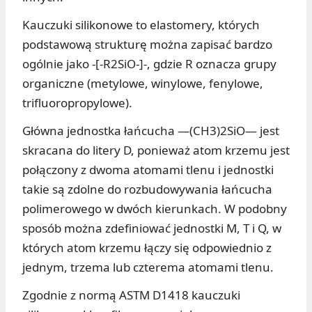
Kauczuki silikonowe to elastomery, których
podstawową strukturę można zapisać bardzo
ogólnie jako -[-R2SiO-]-, gdzie R oznacza grupy
organiczne (metylowe, winylowe, fenylowe,
trifluoropropylowe).
Główna jednostka łańcucha —(CH3)2SiO— jest
skracana do litery D, ponieważ atom krzemu jest
połączony z dwoma atomami tlenu i jednostki
takie są zdolne do rozbudowywania łańcucha
polimerowego w dwóch kierunkach. W podobny
sposób można zdefiniować jednostki M, T i Q, w
których atom krzemu łączy się odpowiednio z
jednym, trzema lub czterema atomami tlenu.
Zgodnie z normą ASTM D1418 kauczuki