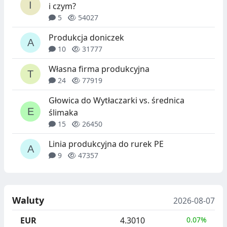
i czym?
5
54027
Produkcja doniczek
10
31777
Własna firma produkcyjna
24
77919
Głowica do Wytłaczarki vs. średnica
ślimaka
15
26450
Linia produkcyjna do rurek PE
9
47357
Waluty
2026-08-07
EUR
4.3010
0.07%