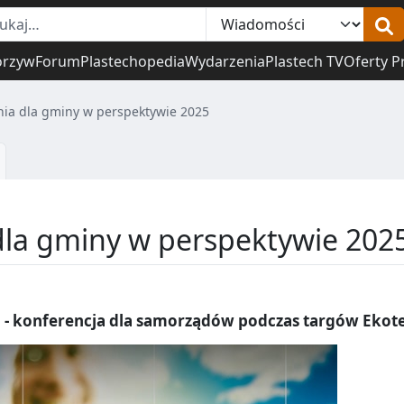
orzyw
Forum
Plastechopedia
Wydarzenia
Plastech TV
Oferty P
nia dla gminy w perspektywie 2025
dla gminy w perspektywie 202
- konferencja dla samorządów podczas targów Ekot