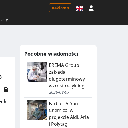
Logowanie
Reklama
racy
Podobne wiadomości
EREMA Group
zakłada
5
długoterminowy
wzrost recyklingu
2026-08-07
ech.
Farba UV Sun
Chemical w
projekcie Aldi, Arla
i Polytag