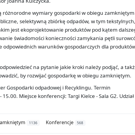
sor Joanna Kulczycka.
ą różnorodne wymiary gospodarki w obiegu zamkniętym
bliczne, selektywną zbiórkę odpadów, w tym tekstylnych
jakim jest ekoprojektowanie produktów pod kątem dalsze
dowanie świadomości konieczności zamykania pętli surow
nie odpowiednich warunków gospodarczych dla produktów
dpowiedzieć na pytanie jakie kroki należy podjąć, a tak
owadzić, by rozwijać gospodarkę w obiegu zamkniętym.
ter Gospodarki odpadowej i Recyklingu. Termin
 15.00. Miejsce konferencji: Targi Kielce - Sala G2. Udział
zamkniętym
Konferencje
1136
568