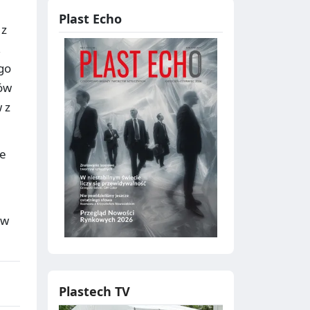
Plast Echo
 z
,
go
ców
 z
że
 w
Plastech TV