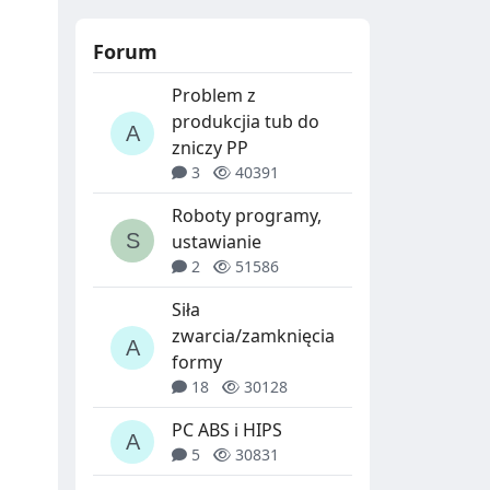
Forum
Problem z
produkcjia tub do
zniczy PP
3
40391
Roboty programy,
ustawianie
2
51586
Siła
zwarcia/zamknięcia
formy
18
30128
PC ABS i HIPS
5
30831