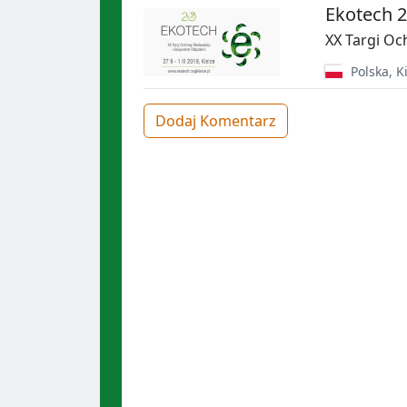
Ekotech 
XX Targi O
Polska
,
K
Dodaj Komentarz