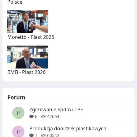
Polsce
Moretto - Plast 2026
BMB - Plast 2026
Forum
Zgrzewanie Epdm i TPE
6
42664
Produkcja doniczek plastikowych
7
60542