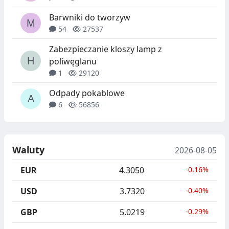
Barwniki do tworzyw
54
27537
Zabezpieczanie kloszy lamp z
poliwęglanu
1
29120
Odpady pokablowe
6
56856
Waluty
2026-08-05
EUR
4.3050
-0.16%
USD
3.7320
-0.40%
GBP
5.0219
-0.29%