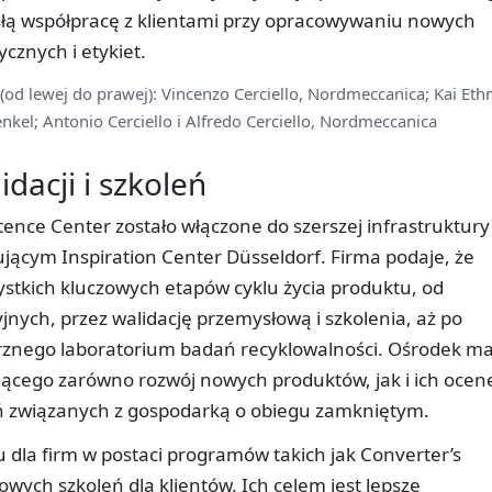
słą współpracę z klientami przy opracowywaniu nowych
cznych i etykiet.
d lewej do prawej): Vincenzo Cerciello, Nordmeccanica; Kai Ethn
enkel; Antonio Cerciello i Alfredo Cerciello, Nordmeccanica
dacji i szkoleń
ce Center zostało włączone do szerszej infrastruktury
jącym Inspiration Center Düsseldorf. Firma podaje, że
zystkich kluczowych etapów cyklu życia produktu, od
jnych, przez walidację przemysłową i szkolenia, aż po
rznego laboratorium badań recyklowalności. Ośrodek m
ającego zarówno rozwój nowych produktów, jak i ich ocen
 związanych z gospodarką o obiegu zamkniętym.
 dla firm w postaci programów takich jak Converter’s
ych szkoleń dla klientów. Ich celem jest lepsze