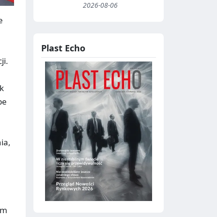
2026-08-06
e
Plast Echo
ji.
k
pe
ia,
um