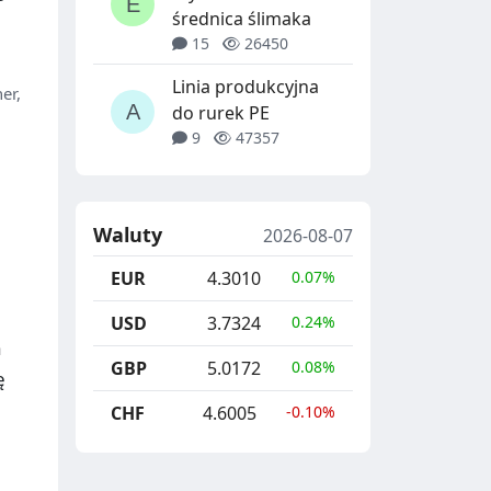
średnica ślimaka
15
26450
Linia produkcyjna
er,
do rurek PE
9
47357
Waluty
2026-08-07
EUR
4.3010
0.07%
USD
3.7324
0.24%
a
GBP
5.0172
0.08%
ę
CHF
4.6005
-0.10%