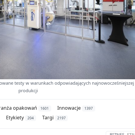
wane testy w warunkach odpowiadających najnowocześniejszej
produkcji
ranża opakowań
Innowacje
1601
1397
Etykiety
Targi
204
2197
BIZNES
STA