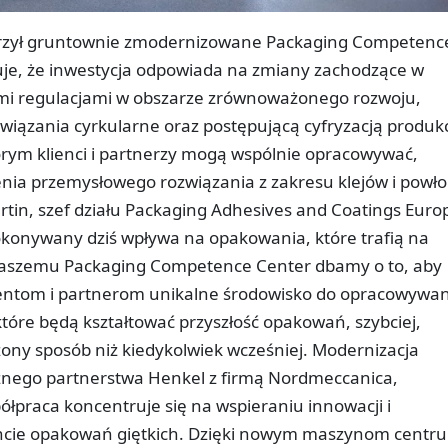
orzył gruntownie zmodernizowane Packaging Competenc
uje, że inwestycja odpowiada na zmiany zachodzące w
i regulacjami w obszarze zrównoważonego rozwoju,
ązania cyrkularne oraz postępującą cyfryzacją produkc
rym klienci i partnerzy mogą wspólnie opracowywać,
nia przemysłowego rozwiązania z zakresu klejów i powło
rtin, szef działu Packaging Adhesives and Coatings Euro
okonywany dziś wpływa na opakowania, które trafią na
 naszemu Packaging Competence Center dbamy o to, aby
lientom i partnerom unikalne środowisko do opracowywan
które będą kształtować przyszłość opakowań, szybciej,
ażony sposób niż kiedykolwiek wcześniej. Modernizacja
cznego partnerstwa Henkel z firmą Nordmeccanica,
łpraca koncentruje się na wspieraniu innowacji i
cie opakowań giętkich. Dzięki nowym maszynom centr