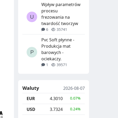
Wpływ parametrów
procesu
frezowania na
twardość tworzyw
6
35741
Pvc Soft płynne -
Produkcja mat
barowych -
ociekaczy.
1
39571
Waluty
2026-08-07
EUR
4.3010
0.07%
USD
3.7324
0.24%