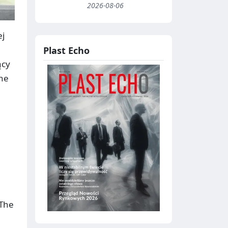
2026-08-06
ej
Plast Echo
ący
The
 The