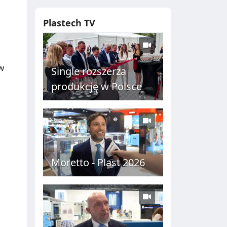
Plastech TV
w
Single rozszerza
produkcję w Polsce
Moretto - Plast 2026