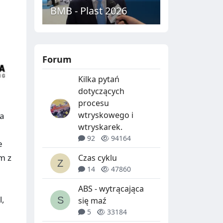
BMB - Plast 2026
Forum
Kilka pytań
dotyczących
procesu
wtryskowego i
ia
wtryskarek.
92
94164
e
m z
Czas cyklu
14
47860
ABS - wytrącająca
l,
się maź
5
33184