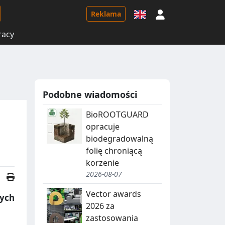
Logowanie
Reklama
racy
Podobne wiadomości
BioROOTGUARD
opracuje
biodegradowalną
folię chroniącą
korzenie
2026-08-07
Vector awards
cych
2026 za
zastosowania