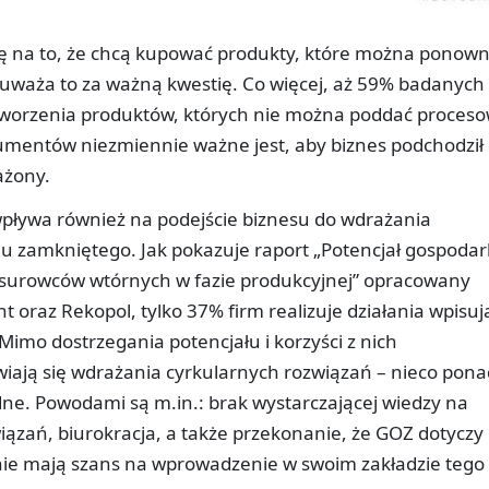
gę na to, że chcą kupować produkty, które można ponown
uważa to za ważną kwestię. Co więcej, aż 59% badanych
 tworzenia produktów, których nie można poddać proceso
sumentów niezmiennie ważne jest, aby biznes podchodził
ażony.
wpływa również na podejście biznesu do wdrażania
u zamkniętego. Jak pokazuje raport „Potencjał gospodar
surowców wtórnych w fazie produkcyjnej” opracowany
ht oraz Rekopol, tylko 37% firm realizuje działania wpisuj
Mimo dostrzegania potencjału i korzyści z nich
wiają się wdrażania cyrkularnych rozwiązań – nieco pona
dne. Powodami są m.in.: brak wystarczającej wiedzy na
ązań, biurokracja, a także przekonanie, że GOZ dotyczy
 nie mają szans na wprowadzenie w swoim zakładzie tego