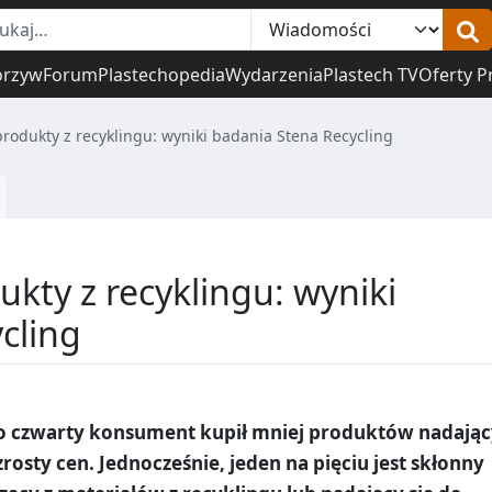
orzyw
Forum
Plastechopedia
Wydarzenia
Plastech TV
Oferty P
rodukty z recyklingu: wyniki badania Stena Recycling
kty z recyklingu: wyniki
cling
co czwarty konsument kupił mniej produktów nadają
rosty cen. Jednocześnie, jeden na pięciu jest skłonny