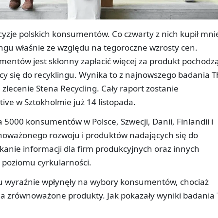
yzje polskich konsumentów. Co czwarty z nich kupił mni
ngu właśnie ze względu na tegoroczne wzrosty cen.
mentów jest skłonny zapłacić więcej za produkt pochodz
ący się do recyklingu. Wynika to z najnowszego badania 
zlecenie Stena Recycling. Cały raport zostanie
tive w Sztokholmie już 14 listopada.
a 5000 konsumentów w Polsce, Szwecji, Danii, Finlandii i
wnoważonego rozwoju i produktów nadających się do
kanie informacji dla firm produkcyjnych oraz innych
 poziomu cyrkularności.
oku wyraźnie wpłynęły na wybory konsumentów, chociaż
na zrównoważone produkty. Jak pokazały wyniki badania