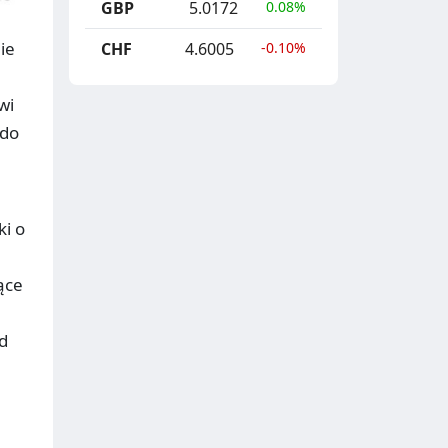
GBP
5.0172
0.08%
ie
CHF
4.6005
-0.10%
wi
 do
ki o
ące
d