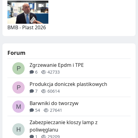
BMB - Plast 2026
Forum
Zgrzewanie Epdm i TPE
6
42733
Produkcja doniczek plastikowych
7
60614
Barwniki do tworzyw
54
27641
Zabezpieczanie kloszy lamp z
poliwęglanu
1
29209