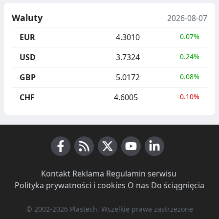
Waluty
2026-08-07
EUR
4.3010
0.07%
USD
3.7324
0.24%
GBP
5.0172
0.08%
CHF
4.6005
-0.10%
Facebook
RSS News
X (Twitter)
Youtube
LinkedIn
Kontakt
·
Reklama
·
Regulamin serwisu
·
Polityka prywatności i cookies
·
O nas
·
Do ściągnięcia
© 2002-2026 Plastech, Wszelkie prawa zastrzeżone