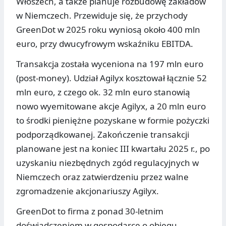
Włoszech, a także planuje rozbudowę zakładów
w Niemczech. Przewiduje się, że przychody
GreenDot w 2025 roku wyniosą około 400 mln
euro, przy dwucyfrowym wskaźniku EBITDA.
Transakcja została wyceniona na 197 mln euro
(post-money). Udział Agilyx kosztował łącznie 52
mln euro, z czego ok. 32 mln euro stanowią
nowo wyemitowane akcje Agilyx, a 20 mln euro
to środki pieniężne pozyskane w formie pożyczki
podporządkowanej. Zakończenie transakcji
planowane jest na koniec III kwartału 2025 r., po
uzyskaniu niezbędnych zgód regulacyjnych w
Niemczech oraz zatwierdzeniu przez walne
zgromadzenie akcjonariuszy Agilyx.
GreenDot to firma z ponad 30-letnim
doświadczeniem w gospodarce o obiegu