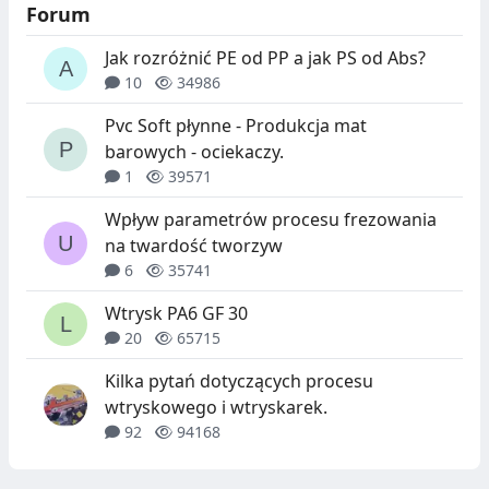
Forum
Jak rozróżnić PE od PP a jak PS od Abs?
10
34986
Pvc Soft płynne - Produkcja mat
barowych - ociekaczy.
1
39571
Wpływ parametrów procesu frezowania
na twardość tworzyw
6
35741
Wtrysk PA6 GF 30
20
65715
Kilka pytań dotyczących procesu
wtryskowego i wtryskarek.
92
94168